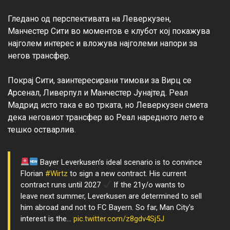
Гледано од перспективата на Леверкузен, 
Манчестер Сити во моментов е клубот кој покажува 
најголем интерес и вложува најголеми напори за 
негов трансфер.

Покрај Сити, заинтересирани тимови за Вирц се 
Арсенал, Ливерпул и Манчестер Јунајтед. Реал 
Мадрид исто така е во трката, но Леверкузен смета 
дека неговиот трансфер во Реал наредното лето е 
Bayer Leverkusen’s ideal scenario is to convince
Florian
#Wirtz
to sign a new contract. His current
contract runs until 2027
If the 21y/o wants to
leave next summer, Leverkusen are determined to sell
him abroad and not to FC Bayern. So far, Man City's
interest is the…
pic.twitter.com/z8gdv4Sj5J