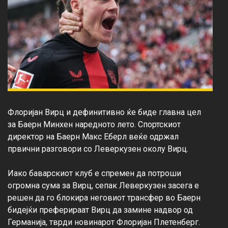
Флоријан Вирц и дефинитивно ќе биде главна цел 
за Баерн Минхен наредното лето. Спортскиот 
директор на Баерн Макс Еберл веќе одржал 
првични разговори со Леверкузен околу Вирц.

Иако баварскиот клуб е спремен да потроши 
огромна сума за Вирц, сепак Леверкузен засега е 
решен да го блокира неговиот трансфер во Баерн 
бидејќи преферираат Вирц да замине надвор од 
Германија, тврди новинарот Флоријан Плетенберг.
