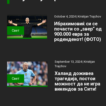
October 4, 2024 |
Kristijan Trajchov
Ибрахимовиќ си се
почасти со „ѕвер“ од
Свет
900.000 евра за
роденденот! (ФОТО)
September 13, 2024 |
Kristijan
Trajchov
Халанд доживеа
трагедија, постои
Свет
можност да не игра
викендов за Сити!