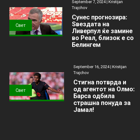
September 7, 2024 |
Kristijan
Trajchov
Сунес прогнозира:
Ѕвездата на
Свет
Ливерпул ќе замине
во Реал, близок е со
Белингем
September 16, 2024 |
Kristijan
Trajchov
Стигна потврда и
од агентот на Олмо:
Свет
Барса одбила
страшна понуда за
Јамал!