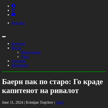
Контакт
Почетна
Вести
Македонија
Свет
Анализи
Интервјуа
Баерн пак по старо: Го краде
капитенот на ривалот
June 11, 2024 |
Kristijan Trajchov
|
Свет