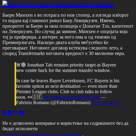
Баерн Минхен е во потрага по нов стопер, а изгледа изборот
го најдоа кај главниот ривал Баер Леверкузен. Имено,
приоритет за Баерн за оваа позиција е Џонатан Тах, капитенот
на Леверкузен. Во случај да замине, Минхен е опцијата која
тој ја преферира, а интерес за него има и од тимови од
Премиерлигата. Наскоро двата клуба меѓусебно ќе
преговараат. Неговиот договор истекува следното лето, а
според Transfermarkt неговата вредност е 30 милиони евра.
🚨🔴 Jonathan Tah remains priority target as Bayern
new centre back for the summer transfer window.
In case he leaves Bayer Leverkusen, FC Bayern is his
favorite option as next destination — even more than
Premier League clubs. Club to club talks to follow
soon. 👀🇩🇪
pic.twitter.com/n4IN0DCJvR
—
Fabrizio Romano (@FabrizioRomano)
June 10, 2024
Не е дозволено копирање и користење на содржините без да
бидат исполнети
Условите за користење на содржините
.