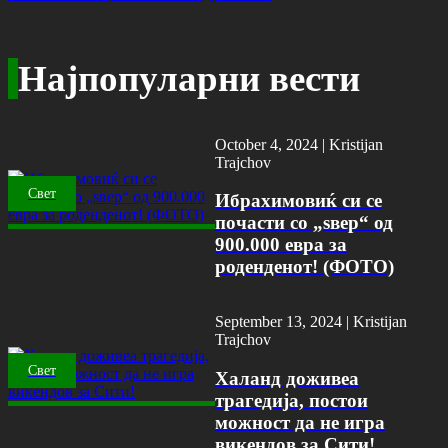
Најпопуларни вести
October 4, 2024 |
Kristijan
Trajchov
Свет
Ибрахимовиќ си се
почасти со „ѕвер“ од
900.000 евра за
роденденот! (ФОТО)
September 13, 2024 |
Kristijan
Trajchov
Свет
Халанд доживеа
трагедија, постои
можност да не игра
викендов за Сити!