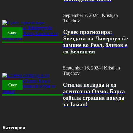
September 7, 2024 |
Kristijan
Trajchov
Сунес прогнозира:
Свет
Ѕвездата на Ливерпул ќе
замине во Реал, близок е
со Белингем
September 16, 2024 |
Kristijan
Trajchov
Стигна потврда и од
Свет
агентот на Олмо: Барса
одбила страшна понуда
за Јамал!
Категории