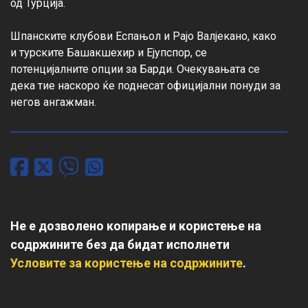
од Турција.

Шпанските клубови Еспањол и Рајо Валјекано, како 
и турските Башакшехир и Ејупспор, се 
потенцијалните опции за Барди. Очекувањата се 
дека тие наскоро ќе поднесат официјални понуди за 
негов ангажман.
Не е дозволено копирање и користење на
содржините без да бидат исполнети
Условите за користење на содржините
.