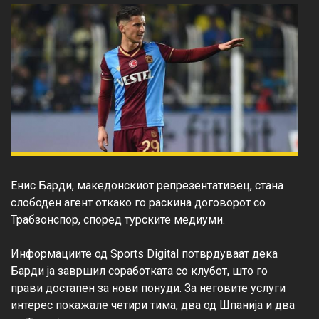
Енис Барди, македонскиот репрезентативец, стана 
слободен агент откако го раскина договорот со 
Трабзонспор, според турските медиуми.

Информациите од Sports Digital потврдуваат дека 
Барди ја завршил соработката со клубот, што го 
прави достапен за нови понуди. За неговите услуги 
интерес покажале четири тима, два од Шпанија и два 