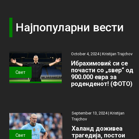
Најпопуларни вести
October 4, 2024 |
Kristijan Trajchov
Ибрахимовиќ си се
почасти со „ѕвер“ од
Свет
900.000 евра за
роденденот! (ФОТО)
September 13, 2024 |
Kristijan
Trajchov
Халанд доживеа
трагедија, постои
Свет