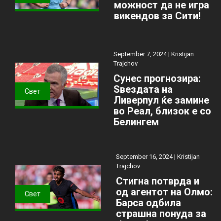
можност да не игра
викендов за Сити!
September 7, 2024 |
Kristijan
Trajchov
Сунес прогнозира:
Ѕвездата на
Свет
Ливерпул ќе замине
во Реал, близок е со
Белингем
September 16, 2024 |
Kristijan
Trajchov
Стигна потврда и
од агентот на Олмо:
Свет
Барса одбила
страшна понуда за