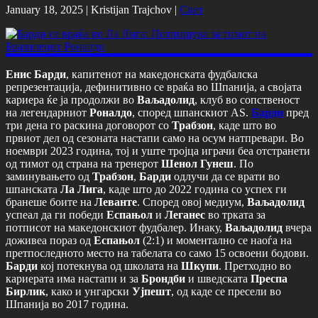
January 18, 2025 |
Kristijan Trajchov
|
Свет
Енис Барди
, капитенот на македонската фудбалска
репрезентација, дефинитивно се враќа во Шпанија, а својата
кариера ќе ја продолжи во
Ваљадолид
, клуб во сопственост
на легендарниот
Роналдо
, според шпанскиот AS.
Барди
пред
три дена го раскина договорот со
Трабзон
, каде што во
првиот дел од сезоната настапи само на осум натпревари. Во
ноември 2023 година, тој и уште тројца играчи беа отстранети
од тимот од страна на тренерот
Шенол
Гунеш
. По
заминувањето од
Трабзон
,
Барди
одлучи да се врати во
шпанската
Ла
Лига
, каде што до 2022 година со успех ги
бранеше боите на
Леванте
. Според овој медиум,
Ваљадолид
успеал да ги победи
Еспањол
и
Леганес
во трката за
потписот на македонскиот фудбалер. Инаку,
Ваљадолид
вчера
доживеа пораз од
Еспањол
(2:1) и моментално се наоѓа на
претпоследното место на табелата со само 15 освоени бодови.
Барди
кој потекнува од школата на
Шкупи
. Претходно во
кариерата има настапи и за
Брондби
и шведската
Преспа
Бирлик
, како и унгарски
Ујпешт
, од каде се пресели во
Шпанија во 2017 година.