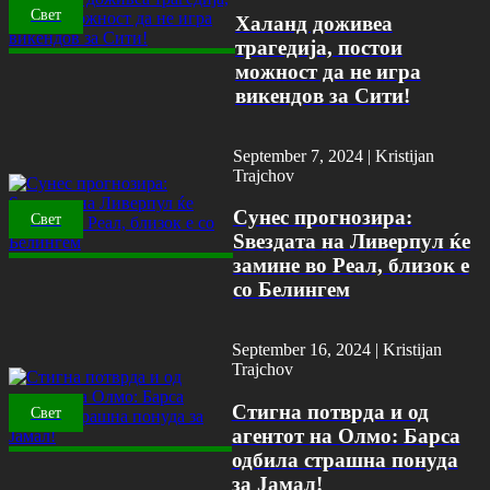
Свет
Халанд доживеа
трагедија, постои
можност да не игра
викендов за Сити!
September 7, 2024 |
Kristijan
Trajchov
Сунес прогнозира:
Свет
Ѕвездата на Ливерпул ќе
замине во Реал, близок е
со Белингем
September 16, 2024 |
Kristijan
Trajchov
Стигна потврда и од
Свет
агентот на Олмо: Барса
одбила страшна понуда
за Јамал!