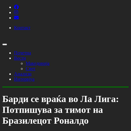
Контакт
Почетна
Вести
Македонија
Свет
Анализи
Интервјуа
Барди се враќа во Ла Лига:
Потпишува за тимот на
Бразилецот Роналдо