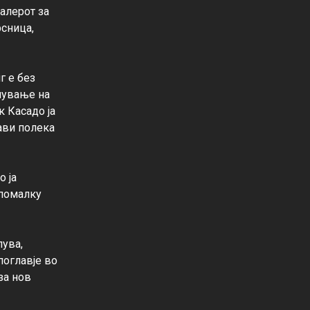
алерот за 
сница, 
г е без 
лување на 
 Касадо ја 
ави полека 
 ја 
 помалку 
ува, 
оглавје во 
за нов 