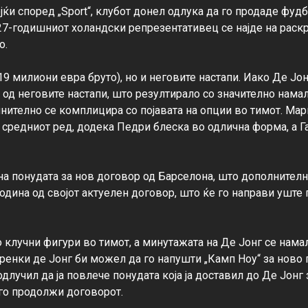
ќи според „Sport“, клубот донел одлука да го продаде фудб
 27-годишниот холандски репрезентативец се најде на раскр
.

19 милиони евра бруто), но и неговите настапи. Иако Де Јон
 од неговите настапи, што резултирало со значително нама
ително се комплицира со појавата на опции во тимот. Марк
 средниот ред, додека Педри блеска во одлична форма, а Г
на понудата за нов договор од Барселона, што дополнително
 година од својот актуелен договор, што ќе го направи уште
 клучни фигури во тимот, а минутажата на Де Јонг се намал
ренки де Јонг би можел да го напушти „Камп Ноу“ за ново п
лучил да ја повлече понудата која ја доставил до Де Јонг 
 го продолжи договорот.