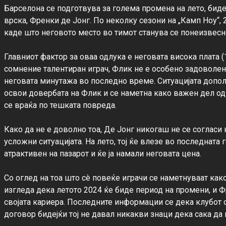
Барселона се подготвува за голема промена на лето, бидеј
врска, Френки де Јонг. По неколку сезони на „Камп Ноу“,
каде што неговото место во тимот станува се понеизвесно
Главниот фактор за оваа одлука е неговата висока плата (
сомнение талентиран играч, Флик не е особено задоволен
неговата минутажа во последно време. Ситуацијата дополн
освои довербата на Флик и се наметна како важен дел од
се враќа по тешката повреда.

Како да не е доволно тоа, Де Јонг никогаш не се согласи 
усложни ситуацијата. На лето, тој ќе влезе во последната
атрактивен на пазарот и ќе ја намали неговата цена.

Со оглед на тоа што сè повеќе играчи се наметнуваат како
изгледа дека летото 2024 ќе биде период на промени, и Ф
својата кариера. Последните информации се дека клубот од
договор бидејќи тој не давал никакви знаци дека сака да