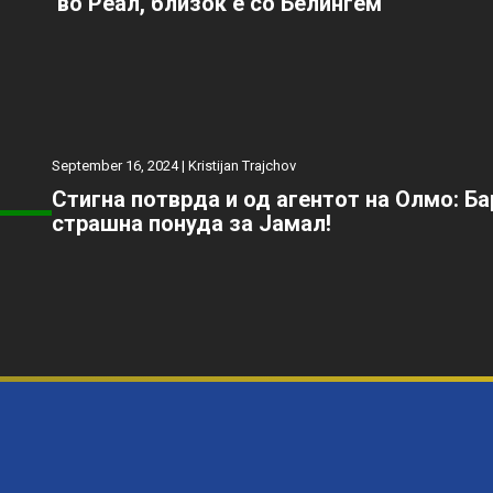
во Реал, близок е со Белингем
September 16, 2024 |
Kristijan Trajchov
Стигна потврда и од агентот на Олмо: Б
страшна понуда за Јамал!