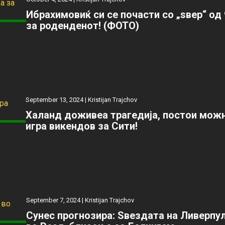
Ибрахимовиќ си се почасти со „ѕвер“ од 
за роденденот! (ФОТО)
September 13, 2024 |
Kristijan Trajchov
Халанд доживеа трагедија, постои можн
игра викендов за Сити!
September 7, 2024 |
Kristijan Trajchov
Сунес прогнозира: Ѕвездата на Ливерпу