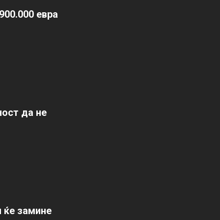
900.000 евра
ост да не
л ќе замине