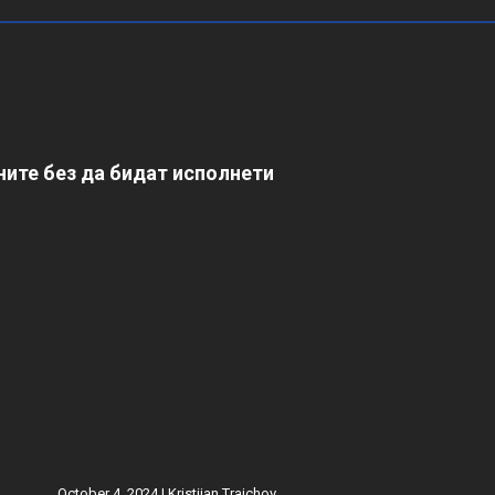
ите без да бидат исполнети
October 4, 2024 |
Kristijan Trajchov