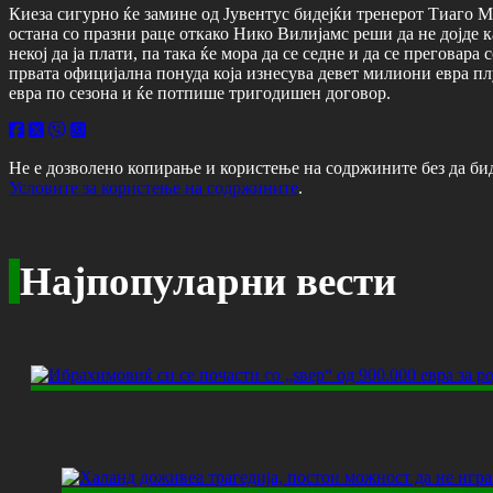
Киеза сигурно ќе замине од Јувентус бидејќи тренерот Тиаго Мот
остана со празни раце откако Нико Вилијамс реши да не дојде к
некој да ја плати, па така ќе мора да се седне и да се прегова
првата официјална понуда која изнесува девет милиони евра п
евра по сезона и ќе потпише тригодишен договор.
Не е дозволено копирање и користење на содржините без да би
Условите за користење на содржините
.
Најпопуларни вести