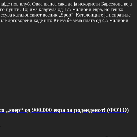
ајде нов клуб. Оваа шанса сака да ја искористи Барселона која
 го пушти. Тој има клаузула од 175 милиони евра, но тешко
енесува каталонскиот весник „Sport“, Каталонците ја испратиле
иле договорени каде што Киеза ќе зема плата од 4,5 милиони
о „ѕвер“ од 900.000 евра за роденденот! (ФОТО)
v