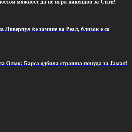
постои можност да не игра викендов за Сити!
а Ливерпул ќе замине во Реал, близок е со
 на Олмо: Барса одбила страшна понуда за Јамал!