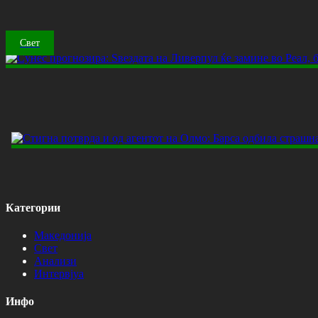
Свет
Категории
Македонија
Свет
Анализи
Интервјуа
Инфо