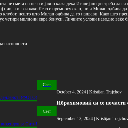
а не смета на него и јавно кажа дека Италијанецот треба да си н
ај нив, а играч како Леао е премногу скап, но и Милан одбива да
ра со клубот, нешто што Милан одбива да го направи. Како што пр
лус четири милиони евра бонуси. Личните услови наводно веќе б
дат исполнети
Свет
October 4, 2024 |
Kristijan Trajchov
Ибрахимовиќ си се почасти с
Свет
September 13, 2024 |
Kristijan Trajcho