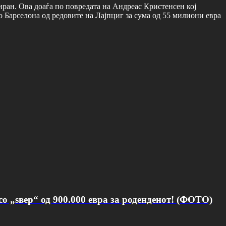
иран. Ова доаѓа по повредата на Андреас Кристенсен кој
 Барселона од редовите на Лајпциг за сума од 55 милиони евра
о „ѕвер“ од 900.000 евра за роденденот! (ФОТО)