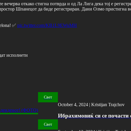
е вечерва откако стигна потврда и од Ла Лига дека тој е регистр
 простор Шпанецот да биде регистриран. Дани Олмо пристигна во
rcelona! ✅
pic.twitter.com/KB1L9EWuMH
дат исполнети
Свет
October 4, 2024 |
Kristijan Trajchov
Ибрахимовиќ си се почасти с
Свет