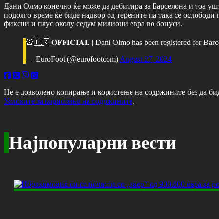
Дани Олмо конечно ќе може да дебитира за Барселона и тоа ушт
подолго време ќе биде надвор од терените па така се ослободи
фиксни и плус околу седум милиони евра во бонуси.
🚨🇪🇸 𝐎𝐅𝐅𝐈𝐂𝐈𝐀𝐋 | Dani Olmo has been registered for Ba
— EuroFoot (@eurofootcom)
August 27, 2024
Не е дозволено копирање и користење на содржините без да би
Условите за користење на содржините
.
Најпопуларни вести