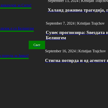
September 13, 2024 |
Kristijan Trajcho
Халанд доживеа трагедија, 
September 7, 2024 |
Kristijan Trajchov
Сунес прогнозира: Ѕвездата н
Белингем
Свет
September 16, 2024 |
Kristijan Trajchov
Стигна потврда и од агентот