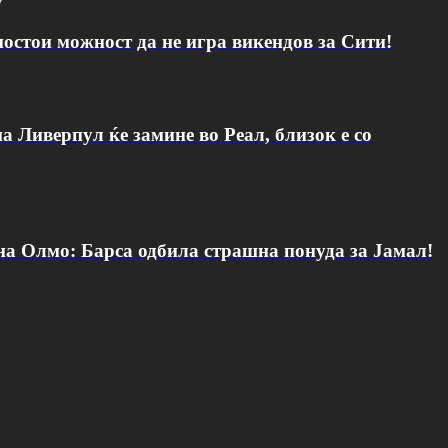
v
постои можност да не игра викендов за Сити!
а Ливерпул ќе замине во Реал, близок е со
 на Олмо: Барса одбила страшна понуда за Јамал!