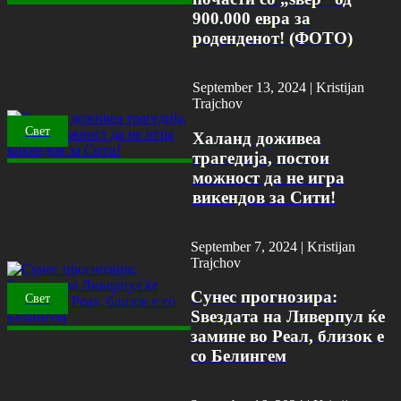
900.000 евра за
роденденот! (ФОТО)
September 13, 2024 |
Kristijan
Trajchov
Свет
Халанд доживеа
трагедија, постои
можност да не игра
викендов за Сити!
September 7, 2024 |
Kristijan
Trajchov
Сунес прогнозира:
Свет
Ѕвездата на Ливерпул ќе
замине во Реал, близок е
со Белингем