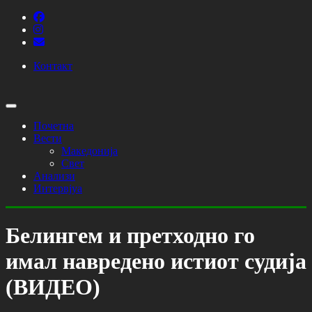
Контакт
Почетна
Вести
Македонија
Свет
Анализи
Интервјуа
Белингем и претходно го
имал навредено истиот судија
(ВИДЕО)