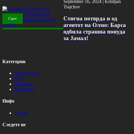
September 16, 2024 |
Kristijan
Trajchov
Стигна потврда и од
Свет
агентот на Олмо: Барса
одбила страшна понуда
за Јамал!
Категории
Македонија
Свет
Анализи
Интервјуа
Инфо
За Нас
Следете не