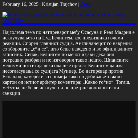
February 16, 2025 |
Kristijan Trajchov
|
Свет
Најголема тема по натпреварот меѓу Осасуна и Реал Мадрид е
исклучувањето на Џуд Белингем, кое предизвика големи
реакции. Според главниот судија, Англичанецот го навредил
со зборовите „е*и се“, што беше наведено и во официјалниот
записник. Сепак, Белингем по мечот изјави дека бил
погрешно разбран и не изговорил такво нешто. Шпанските
медиуми потсетија дека ова не е првпат Белингем да има
несогласувања со судијата Муниер. Во натпревар против
Еспањол, камерите го снимија како по добивањето жолт
картон од истиот арбитер коментира: „Какво го*но“. Тогаш,
меѓутоа, не беше исклучен и не претрпе дополнителни
санкции.