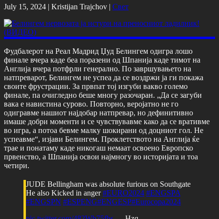
July 15, 2024 |
Kristijan Trajchov
|
Свет
Фудбалерот на Реал Мадрид Џуд Белингем одигра лошо
финале вчера каде беа поразени од Шпанија каде тимот на
Англија вчера потфрли генерално. По завршувањето на
натпреварот, Белингем не успеа да се воздржи ја ги покажа
своите фрустрации. За првпат тој изгуби вакво големо
финале, па очигледно беше многу разочаран. „Да се ​​загуби
вака е навистина сурово. Повторно, веројатно не го
одигравме нашиот најдобар натпревар, но дефинитивно
имаше добри моменти и се чувствувавме како да се вративме
во игра, а потоа бевме малку шокирани од доцниот гол. Не
успеавме“, изјави Белингем. Проклетството на Англија ќе
трае и понатаму каде никогаш немаат освоено Европско
првенство, а Шпанија освои најмногу во историјата и тоа
четири.
JUDE Bellingham was absolute furious on Southgate
He also Kicked in anger
#EURO2024
#ENGSPA
#ENGSPN
#ESPENG
#ENGESP
#Eurocopa2024
pic.twitter.com/482Wb75fhs
— Hzq.