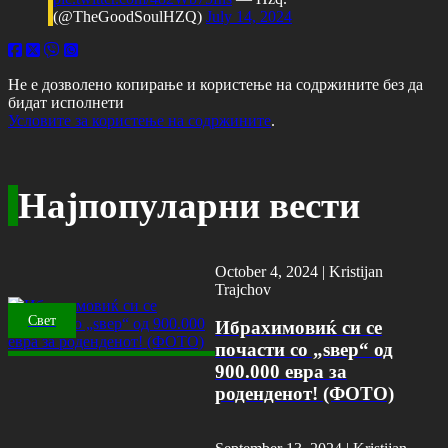
(@TheGoodSoulHZQ)
July 14, 2024
Не е дозволено копирање и користење на содржините без да
бидат исполнети
Условите за користење на содржините
.
Најпопуларни вести
October 4, 2024 |
Kristijan
Trajchov
Свет
Ибрахимовиќ си се
почасти со „ѕвер“ од
900.000 евра за
роденденот! (ФОТО)