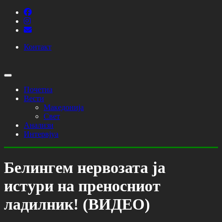
Контакт
Почетна
Вести
Македонија
Свет
Анализи
Интервјуа
Белингем нервозата ја
истури на преносниот
ладилник! (ВИДЕО)