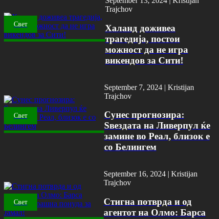
September 13, 2024 |
Kristijan
Trajchov
Свет
Халанд доживеа
трагедија, постои
можност да не игра
викендов за Сити!
September 7, 2024 |
Kristijan
Trajchov
Сунес прогнозира:
Свет
Ѕвездата на Ливерпул ќе
замине во Реал, близок е
со Белингем
September 16, 2024 |
Kristijan
Trajchov
Стигна потврда и од
Свет
агентот на Олмо: Барса