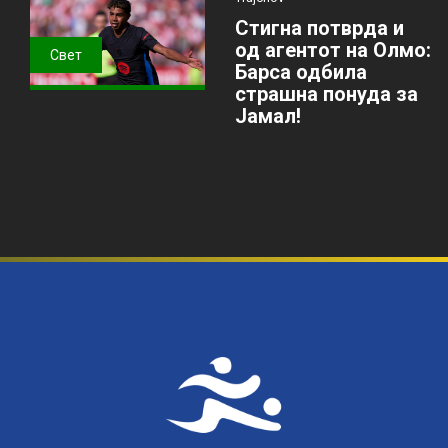
Стигна потврда и
од агентот на Олмо:
Свет
Барса одбила
страшна понуда за
Јамал!