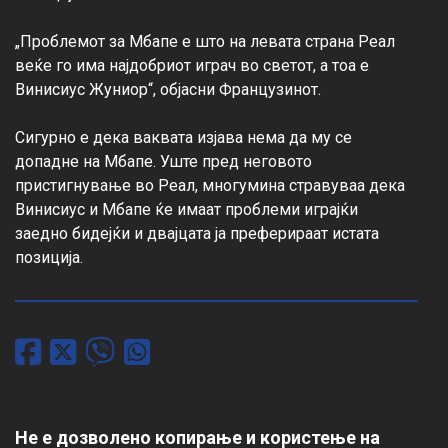
„Проблемот за Мбапе е што на левата страна Реал 
веќе го има најдобриот играч во светот, а тоа е 
Винисиус Жуниор“, објасни Французинот.

Сигурно е дека ваквата изјава нема да му се 
допадне на Мбапе. Уште пред неговото 
пристигнување во Реал, многумина стравуваа дека 
Винисиус и Мбапе ќе имаат проблеми играјќи 
заедно бидејќи и двајцата ја преферираат истата 
позиција.
Не е дозволено копирање и користење на