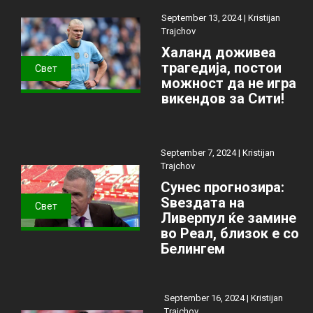
September 13, 2024 |
Kristijan
Trajchov
Халанд доживеа
трагедија, постои
Свет
можност да не игра
викендов за Сити!
September 7, 2024 |
Kristijan
Trajchov
Сунес прогнозира:
Ѕвездата на
Свет
Ливерпул ќе замине
во Реал, близок е со
Белингем
September 16, 2024 |
Kristijan
Trajchov