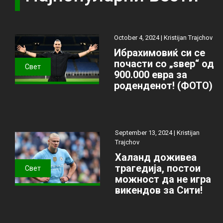
October 4, 2024 |
Kristijan Trajchov
Ибрахимовиќ си се
почасти со „ѕвер“ од
Свет
900.000 евра за
роденденот! (ФОТО)
September 13, 2024 |
Kristijan
Trajchov
Халанд доживеа
трагедија, постои
Свет
можност да не игра
викендов за Сити!