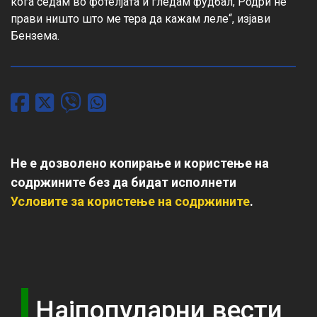
кога седам во фотелјата и гледам фудбал, Родри не 
прави ништо што ме тера да кажам леле“, изјави 
Бензема.
Не е дозволено копирање и користење на
содржините без да бидат исполнети
Условите за користење на содржините
.
Најпопуларни вести