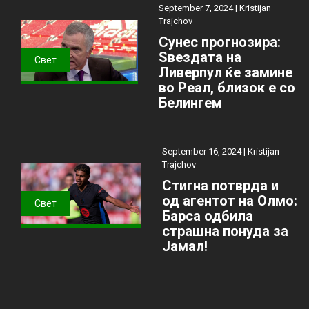
September 7, 2024 |
Kristijan
Trajchov
Сунес прогнозира:
Ѕвездата на
Свет
Ливерпул ќе замине
во Реал, близок е со
Белингем
September 16, 2024 |
Kristijan
Trajchov
Стигна потврда и
од агентот на Олмо:
Свет
Барса одбила
страшна понуда за
Јамал!