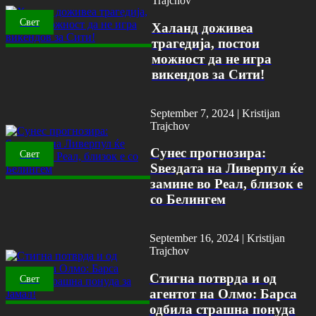
Trajchov
Свет
Халанд доживеа
трагедија, постои
можност да не игра
викендов за Сити!
September 7, 2024 |
Kristijan
Trajchov
Сунес прогнозира:
Свет
Ѕвездата на Ливерпул ќе
замине во Реал, близок е
со Белингем
September 16, 2024 |
Kristijan
Trajchov
Стигна потврда и од
Свет
агентот на Олмо: Барса
одбила страшна понуда