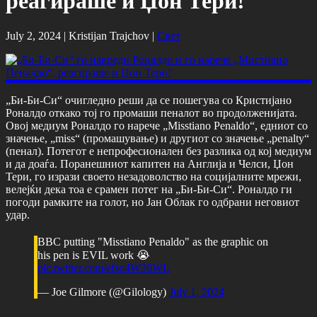
реагираше и Џон Тери!
July 2, 2024 |
Kristijan Trajchov
|
Свет
„Би-Би-Си“ очигледно реши да се пошегува со Кристијано
Роналдо откако тој го промаши пеналот во продолженијата.
Овој медиум Роналдо го нарече „Misstiano Penaldo“, едниот со
значење, „miss“ (промашување) и другиот со значење „penalty“
(пенал). Потегот е непрофесионален без разлика од кој медиум
и да доаѓа. Поранешниот капитен на Англија и Челси, Џон
Тери, го изрази своето незадоволство на социјалните мрежи,
велејќи дека тоа е срамен потег на „Би-Би-Си“. Роналдо ги
погоди рамките на голот, но Јан Облак го одбрани неговиот
удар.
BBC putting "Misstiano Penaldo" as the graphic on
his pen is EVIL work 😭
pic.twitter.com/efso4W36WL
— Joe Gilmore (@Gilology)
July 1, 2024