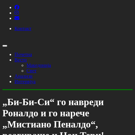
Контакт
Почетна
Вести
Македонија
Свет
Анализи
Интервјуа
„Би-Би-Си“ го навреди
Роналдо и го нарече
„Мистиано Пеналдо“,