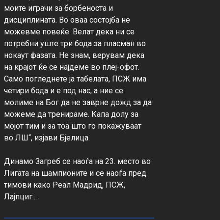
моите играчи за борбеноста и 
дисциплината. Во оваа состојба не 
можевме повеќе. Велат дека ни се 
потребни уште три бода за пласман во 
нокаут фазата. Не знам, верувам дека 
на крајот ќе се најдеме во плеј-офот. 
Само погледнете ја табелата, ПСЖ има 
четири бода и е под нас, а ние се 
молиме на Бог да не заврне дожд за да 
можеме да тренираме. Капа долу за 
мојот тим и за тоа што го покажуваат 
во ЛШ“, изјави Бјелица.

Динамо Загреб се наоѓа на 23. место во 
Лигата на шампионите и се наоѓа пред 
тимови како Реал Мадрид, ПСЖ, 
Лајпциг...