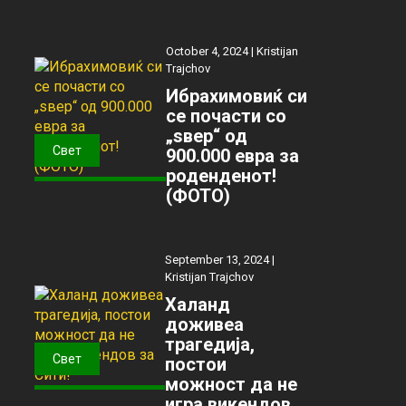
October 4, 2024 |
Kristijan
Trajchov
Ибрахимовиќ си
се почасти со
„ѕвер“ од
Свет
900.000 евра за
роденденот!
(ФОТО)
September 13, 2024 |
Kristijan Trajchov
Халанд
доживеа
трагедија,
Свет
постои
можност да не
игра викендов