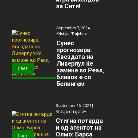
за Сити!
September 7, 2024 |
Kristijan Trajchov
Сунес
прогнозира:
Ѕвездата на
Ливерпул ќе
Свет
замине во Реал,
близок е со
Белингем
September 16, 2024 |
Kristijan Trajchov
Стигна потврда
и од агентот на
Олмо: Барса
Свет