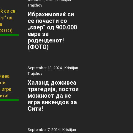
Trajchov
Ибрахимовиќ си
се почасти со
„ѕвер“ од 900.000
евра за
роденденот!
(ФОТО)
September 13, 2024 |
Kristijan
Trajchov
Халанд доживеа
трагедија, постои
можност да не
игра викендов за
Сити!
September 7, 2024 |
Kristijan