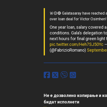
🚨🟡🔴 Galatasaray have reached a
over loan deal for Victor Osimhen!
One year loan, salary covered 
conditions. Gala’s delegation t
next hours for final green light
pic.twitter.com/Heh7SJ50Yc
—
(@FabrizioRomano)
September
Не е дозволено копирање и к
бидат исполнети