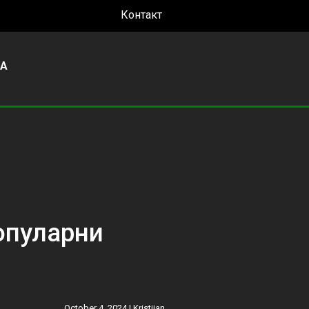
Контакт
УА
опуларни
October 4, 2024 |
Kristijan