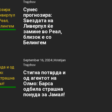
Trajchov
Сунес
прогнозира:
Ѕвездата на
Ливерпул ќе
замине во Реал,
близок е со
Белингем
September 16, 2024 |
Kristijan
Trajchov
Стигна потврда и
од агентот на
Олмо: Барса
одбила страшна
понуда за Јамал!