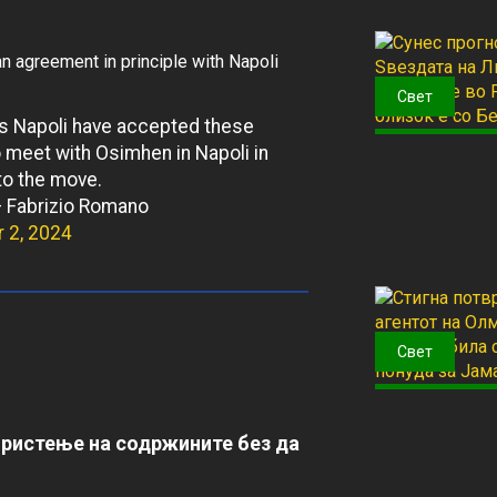
n agreement in principle with Napoli
Свет
as Napoli have accepted these
o meet with Osimhen in Napoli in
 to the move.
 Fabrizio Romano
 2, 2024
Свет
ористење на содржините без да