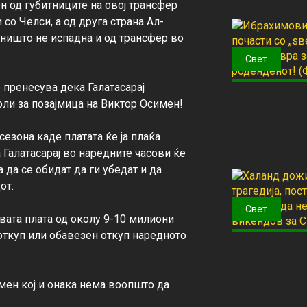
 од губитниците на овој трансфер 
 со Челси, а од друга страна Ал-
 ништо не испадна и од трансфер во 
Свет
пренесува дека Галатасарај 
ли за позајмица на Виктор Осимен!

сезона каде платата ќе ја плаќа 
 Галатасарај во наредните часови ќе 
 да се обидат да ги убедат и да 
т.

Свет
овата плата од околу 9-10 милиони 
откуп или обавезен откуп наредното 
мен кој и онака нема воопшто да 