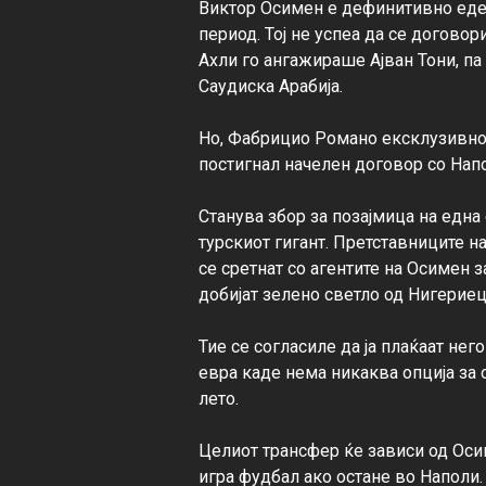
Виктор Осимен е дефинитивно еден
период. Тој не успеа да се договори
Ахли го ангажираше Ајван Тони, па
Саудиска Арабија.

Но, Фабрицио Романо ексклузивно 
постигнал начелен договор со Напо
Станува збор за позајмица на една 
турскиот гигант. Претставниците на
се сретнат со агентите на Осимен за
добијат зелено светло од Нигериецо
Тие се согласиле да ја плаќаат нег
евра каде нема никаква опција за 
лето.

Целиот трансфер ќе зависи од Оси