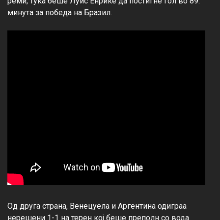
реми, тука беше Луис Енрике да постигне гол во 89. 
минута за победа на Бразил.

Од друга страна, Венецуела и Аргентина одиграа 
нерешени 1-1 на терен кој беше преполн со вода 