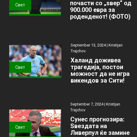
почасти со „ѕвер“ од
Свет
900.000 евра за
роденденот! (ФОТО)
September 13, 2024 |
Kristijan
Trajchov
Халанд доживеа
трагедија, постои
Свет
можност да не игра
викендов за Сити!
September 7, 2024 |
Kristijan
Trajchov
Сунес прогнозира:
Ѕвездата на
Свет
Ливерпул ќе замине