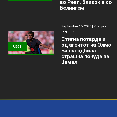
во Реал, близок е со
Белингем
September 16, 2024 |
Kristijan
Trajchov
Стигна потврда и
од агентот на Олмо:
Свет
Барса одбила
страшна понуда за
Јамал!