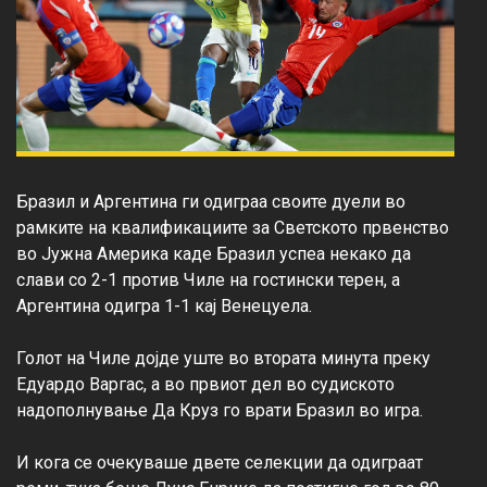
Бразил и Аргентина ги одиграа своите дуели во 
рамките на квалификациите за Светското првенство 
во Јужна Америка каде Бразил успеа некако да 
слави со 2-1 против Чиле на гостински терен, а 
Аргентина одигра 1-1 кај Венецуела.

Голот на Чиле дојде уште во втората минута преку 
Едуардо Варгас, а во првиот дел во судиското 
надополнување Да Круз го врати Бразил во игра.

И кога се очекуваше двете селекции да одиграат 