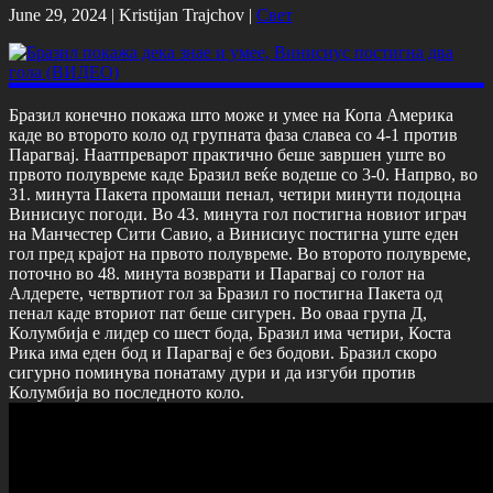
June 29, 2024 |
Kristijan Trajchov
|
Свет
Бразил конечно покажа што може и умее на Копа Америка
каде во второто коло од групната фаза славеа со 4-1 против
Парагвај. Наатпреварот практично беше завршен уште во
првото полувреме каде Бразил веќе водеше со 3-0. Напрво, во
31. минута Пакета промаши пенал, четири минути подоцна
Винисиус погоди. Во 43. минута гол постигна новиот играч
на Манчестер Сити Савио, а Винисиус постигна уште еден
гол пред крајот на првото полувреме. Во второто полувреме,
поточно во 48. минута возврати и Парагвај со голот на
Алдерете, четвртиот гол за Бразил го постигна Пакета од
пенал каде вториот пат беше сигурен. Во оваа група Д,
Колумбија е лидер со шест бода, Бразил има четири, Коста
Рика има еден бод и Парагвај е без бодови. Бразил скоро
сигурно поминува понатаму дури и да изгуби против
Колумбија во последното коло.