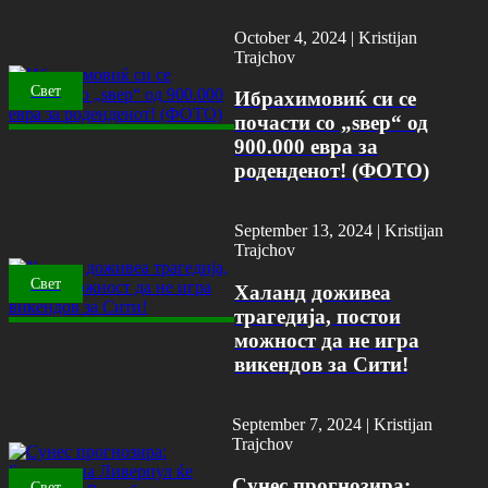
October 4, 2024 |
Kristijan
Trajchov
Свет
Ибрахимовиќ си се
почасти со „ѕвер“ од
900.000 евра за
роденденот! (ФОТО)
September 13, 2024 |
Kristijan
Trajchov
Свет
Халанд доживеа
трагедија, постои
можност да не игра
викендов за Сити!
September 7, 2024 |
Kristijan
Trajchov
Сунес прогнозира:
Свет