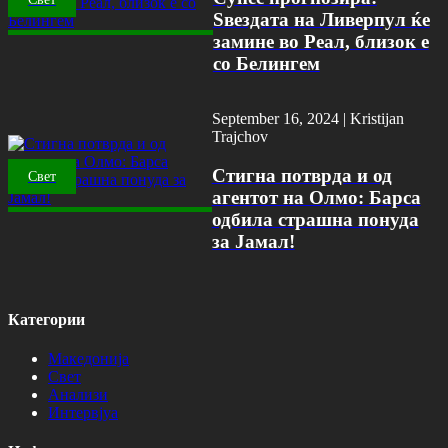
Ѕвездата на Ливерпул ќе
замине во Реал, близок е
со Белингем
September 16, 2024 |
Kristijan
Trajchov
Стигна потврда и од
Свет
агентот на Олмо: Барса
одбила страшна понуда
за Јамал!
Категории
Македонија
Свет
Анализи
Интервјуа