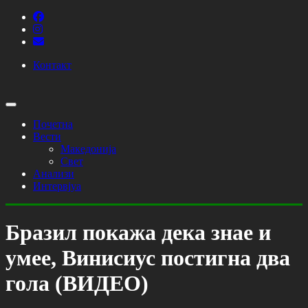
Контакт
Почетна
Вести
Македонија
Свет
Анализи
Интервјуа
Бразил покажа дека знае и
умее, Винисиус постигна два
гола (ВИДЕО)