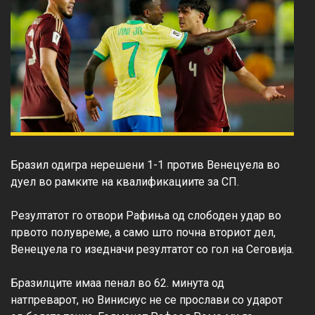
Бразил одигра нерешени 1-1 против Венецуела во 
дуел во рамките на квалификациите за СП.

Резултатот го отвори Рафиња од слободен удар во 
првото полувреме, а само што почна вториот дел, 
Венецуела го изедначи резултатот со гол на Сеговија.

Бразилците имаа пенал во 62. минута од 
натпреварот, но Винисиус не се прослави со ударот 