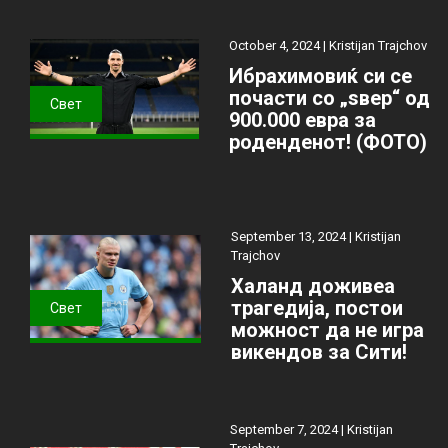
October 4, 2024 |
Kristijan Trajchov
Ибрахимовиќ си се
почасти со „ѕвер“ од
Свет
900.000 евра за
роденденот! (ФОТО)
September 13, 2024 |
Kristijan
Trajchov
Халанд доживеа
трагедија, постои
Свет
можност да не игра
викендов за Сити!
September 7, 2024 |
Kristijan