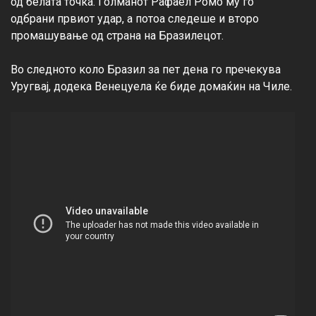
од белата точка. Голманот Рафаел Ромо му го 
одбрани првиот удар, а потоа следеше и второ 
промашување од страна на Бразилецот.

Во следното коло Бразил за пет дена го пречекува 
Уругвај, додека Венецуела ќе биде домаќин на Чиле.
