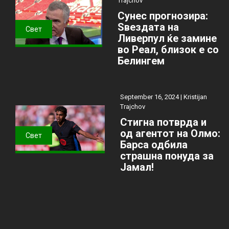
Trajchov
Сунес прогнозира:
Ѕвездата на
Свет
Ливерпул ќе замине
во Реал, близок е со
Белингем
September 16, 2024 |
Kristijan
Trajchov
Стигна потврда и
од агентот на Олмо:
Свет
Барса одбила
страшна понуда за
Јамал!