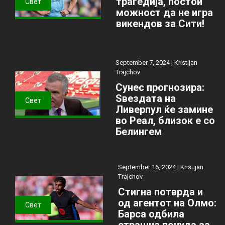
трагедија, постои
Свет
можност да не игра
викендов за Сити!
September 7, 2024 |
Kristijan
Trajchov
Сунес прогнозира:
Ѕвездата на
Свет
Ливерпул ќе замине
во Реал, близок е со
Белингем
September 16, 2024 |
Kristijan
Trajchov
Стигна потврда и
од агентот на Олмо:
Свет
Барса одбила