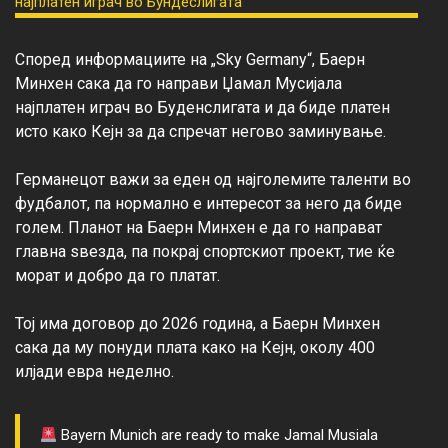
Според информациите на „Sky Germany“, Баерн 
Минхен сака да го направи Џамал Мусијала 
најплатен играч во Буденслигата и да биде платен 
исто како Кејн за да спречат негово заминување.

Германецот важи за еден од најголемите таленти во 
фудбалот, па нормално е интересот за него да биде 
голем. Планот на Баерн Минхен е да го направат 
главна ѕвезда, па покрај спортскиот проект, тие ќе 
морат и добро да го платат.

Тој има договор до 2026 година, а Баерн Минхен 
сака да му понуди плата како на Кејн, околу 400 
Bayern Munich are ready to make Jamal Musiala