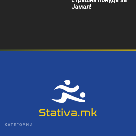
страшна понуда за
Јамал!
КАТЕГОРИИ