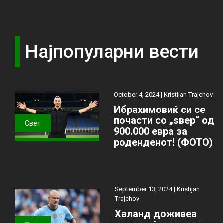
Најпопуларни вести
October 4, 2024 |
Kristijan Trajchov
Ибрахимовиќ си се
почасти со „ѕвер“ од
Свет
900.000 евра за
роденденот! (ФОТО)
September 13, 2024 |
Kristijan
Trajchov
Халанд доживеа