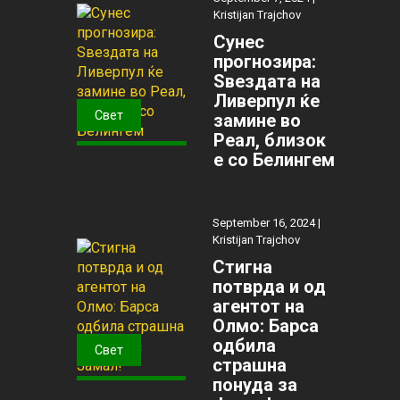
Kristijan Trajchov
Сунес
прогнозира:
Ѕвездата на
Ливерпул ќе
Свет
замине во
Реал, близок
е со Белингем
September 16, 2024 |
Kristijan Trajchov
Стигна
потврда и од
агентот на
Олмо: Барса
одбила
Свет
страшна
понуда за