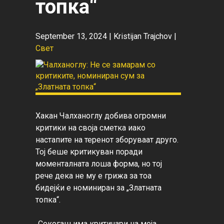
топка“
September 13, 2024 |
Kristijan Trajchov
|
Свет
Хакан Чалханоглу добива огромни 
критики на своја сметка иако 
настапите на теренот зборуваат друго. 
Тој беше критикуван поради 
моменталната лоша форма, но тој 
рече дека не му е грижа за тоа 
бидејќи е номиниран за „Златната 
топка“.

„Секогаш има критичари на моја 