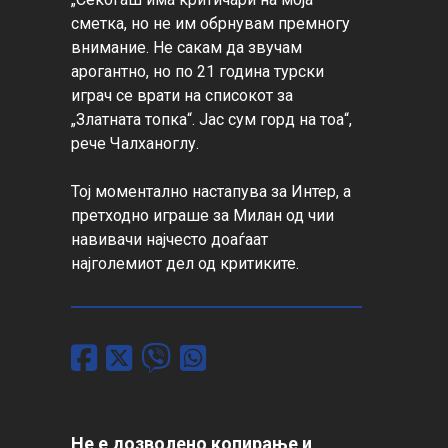
сметка, но не им обрнувам премногу 
внимание. Не сакам да звучам 
арогантно, но по 21 година турски 
играч се врати на списокот за 
„Златната топка“. Јас сум горд на тоа“, 
рече Чалханоглу.

Тој моментално настапува за Интер, а 
претходно играше за Милан од чии 
навивачи најчесто доаѓаат 
најголемиот дел од критиките.
Не е дозволено копирање и