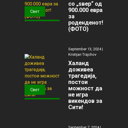
со „ѕвер“ од
900.000 евра
Свет
за
роденденот!
(ФОТО)
September 13, 2024 |
Kristijan Trajchov
Халанд
доживеа
трагедија,
постои
можност да
Свет
не игра
викендов за
Сити!
September 7, 2024 |