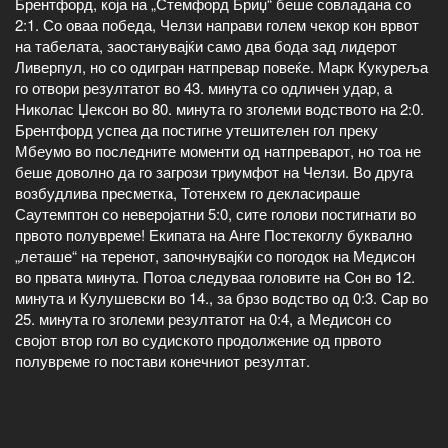
Брентфорд, која на „Стемфорд Бриџ“ беше совладана со
2:1. Со оваа победа, Челзи направи голем чекор кон врвот
на табелата, заостанувајќи само два бода зад лидерот
Ливерпул, но со одигран натпревар повеќе. Марк Кукуреља
го отвори резултатот во 43. минута со одличен удар, а
Николас Џексон во 80. минута го зголеми водството на 2:0.
Брентфорд успеа да постигне утешителен гол преку
Мбеумо во последните моменти од натпреварот, но тоа не
беше доволно да го загрози триумфот на Челзи. Во друга
возбудлива пресметка, Тотенхем го декласираше
Саутемптон со неверојатни 5:0, сите голови постигнати во
првото полувреме! Екипата на Анге Постекоглу буквално
„леташе“ на теренот, започнувајќи со погодок на Медисон
во првата минута. Потоа следуваа головите на Сон во 12.
минута и Кулушевски во 14., за брзо водство од 0:3. Сар во
25. минута го зголеми резултатот на 0:4, а Медисон со
својот втор гол во судиското продолжение од првото
полувреме го постави конечниот резултат.