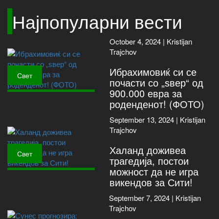
Најпопуларни вести
October 4, 2024 |
Kristijan
Trajchov
Ибрахимовиќ си се
Свет
почасти со „ѕвер“ од
900.000 евра за
роденденот! (ФОТО)
September 13, 2024 |
Kristijan
Trajchov
Халанд доживеа
Свет
трагедија, постои
можност да не игра
викендов за Сити!
September 7, 2024 |
Kristijan
Trajchov