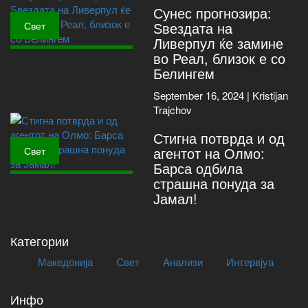
Сунес прогнозира:
Ѕвездата на
Свет
Ливерпул ќе замине
во Реал, близок е со
Белингем
September 16, 2024 |
Kristijan
Trajchov
Стигна потврда и од
агентот на Олмо:
Свет
Барса одбила
страшна понуда за
Јамал!
Категории
Македонија
Свет
Анализи
Интервјуа
Инфо