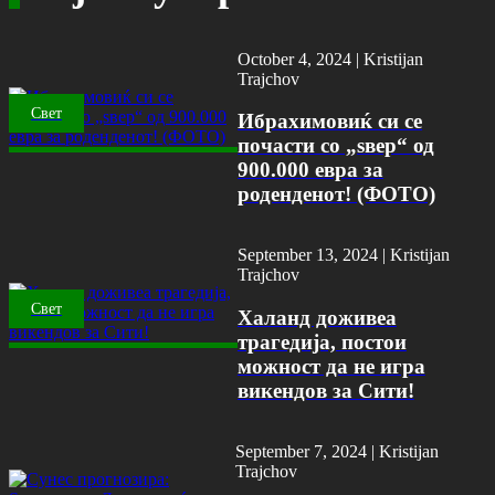
October 4, 2024 |
Kristijan
Trajchov
Свет
Ибрахимовиќ си се
почасти со „ѕвер“ од
900.000 евра за
роденденот! (ФОТО)
September 13, 2024 |
Kristijan
Trajchov
Свет
Халанд доживеа
трагедија, постои
можност да не игра
викендов за Сити!
September 7, 2024 |
Kristijan
Trajchov