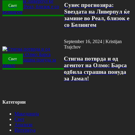
Сунес прогнозира:
Свет
Ѕвездата на Ливерпул ќе
замине во Реал, близок е
со Белингем
September 16, 2024 |
Kristijan
Trajchov
Стигна потврда и од
Свет
агентот на Олмо: Барса
одбила страшна понуда
за Јамал!
Категории
Македонија
Свет
Анализи
Интервјуа