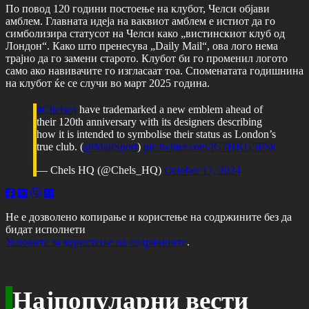
По повод 120 години постоење на клубот, Челси објави
амблем. Главната идеја на ваквиот амблем е истиот да го
симболизира статусот на Челси како „вистинскиот клуб од
Лондон“. Како што пренесува „Daily Mail“, ова лого нема
трајно да го замени старото. Клубот би го променил логото
само ако навивачите го изгласаат тоа. Споменатата годишнина
на клубот ќе се случи во март 2025 година.
#Chelsea
have trademarked a new emblem ahead of
their 120th anniversary with its designers describing
how it is intended to symbolise their status as London’s
true club. (
@MailSport
)
pic.twitter.com/IG7HKG5FSk
— Chels HQ (@Chels_HQ)
October 17, 2024
Не е дозволено копирање и користење на содржините без да
бидат исполнети
Условите за користење на содржините
.
Најпопуларни вести