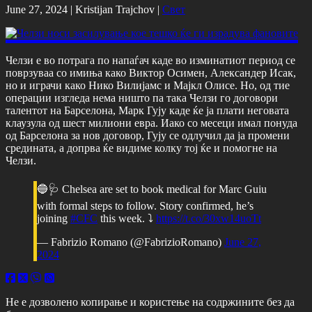
June 27, 2024 |
Kristijan Trajchov
|
Свет
Челзи е во потрага по напаѓач каде во изминатиот период се
поврзуваа со имиња како Виктор Осимен, Александер Исак,
но и играчи како Нико Вилијамс и Мајкл Олисе. Но, од тие
операции изгледа нема ништо па така Челзи го договори
талентот на Барселона, Марк Гују каде ќе ја плати неговата
клаузула од шест милиони евра. Иако со месеци имал понуда
од Барселона за нов договор, Гују се одлучил да ја промени
средината, а допрва ќе видиме колку тој ќе и помогне на
Челзи.
🔵🩺 Chelsea are set to book medical for Marc Guiu
with formal steps to follow. Story confirmed, he’s
joining
#CFC
this week. ⤵️
https://t.co/30xw14uoTt
— Fabrizio Romano (@FabrizioRomano)
June 27,
2024
Не е дозволено копирање и користење на содржините без да