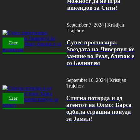
можност да не игра
викендов за Сити!
September 7, 2024 |
Kristijan
Trajchov
Сунес прогнозира:
Свет
Ѕвездата на Ливерпул ќе
замине во Реал, близок е
со Белингем
September 16, 2024 |
Kristijan
Trajchov
Стигна потврда и од
Свет
агентот на Олмо: Барса
одбила страшна понуда
за Јамал!