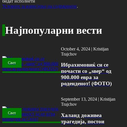
бидат исполнети
Условите за користење на содржините
.
Најпопуларни вести
October 4, 2024 |
Kristijan
Trajchov
Свет
Ибрахимовиќ си се
почасти со „ѕвер“ од
900.000 евра за
роденденот! (ФОТО)
September 13, 2024 |
Kristijan
Trajchov
Свет
Халанд доживеа
трагедија, постои