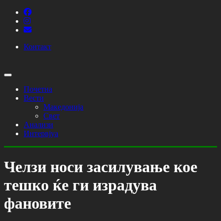
Контакт
Почетна
Вести
Македонија
Свет
Анализи
Интервјуа
Челзи носи засилување кое
тешко ќе ги израдува
фановите