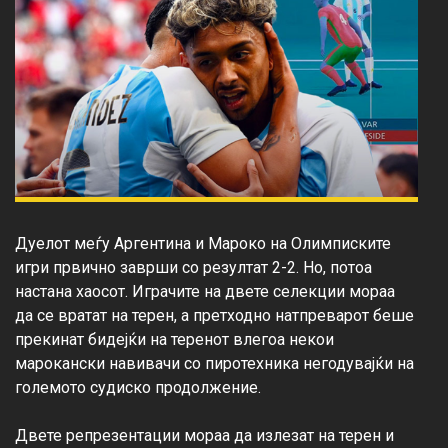
Дуелот меѓу Аргентина и Мароко на Олимписките 
игри првично заврши со резултат 2-2. Но, потоа 
настана хаосот. Играчите на двете селекции мораа 
да се вратат на терен, а претходно натпреварот беше 
прекинат бидејќи на теренот влегоа некои 
марокански навивачи со пиротехника негодувајќи на 
големото судиско продолжение.

Двете репрезентации мораа да излезат на терен и 