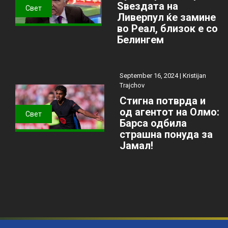
Ѕвездата на
Свет
Ливерпул ќе замине
во Реал, близок е со
Белингем
September 16, 2024 |
Kristijan
Trajchov
Стигна потврда и
од агентот на Олмо:
Свет
Барса одбила
страшна понуда за
Јамал!