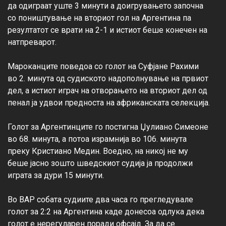
да одиграат уште 3 минути а доигрувањето започна 
со поништување на вториот гол на Аргентина па 
резултатот се врати на 2-1 и истиот беше конечен на 
натпреварот.

Мароканците поведоа со голот на Суфјане Рахими 
во 2. минута од судиското надополнување на првиот 
дел, а истиот играч на отворањето на вториот дел од 
пенал ја удвои предноста на африканската селекција.

Голот за Аргентинците го постигна Џулиано Симеоне 
во 68. минута, а потоа израмнија во 106. минута 
преку Кристиано Медин. Воедно, на никој не му 
беше јасно зошто шведскиот судија ја продолжи 
играта за дури 15 минути.

Во ВАР собата судиите два часа го прегледувале 
голот за 2:2 на Аргентина каде донесоа одлука дека 
голот е нерегуларен поради офсајд. За да се 