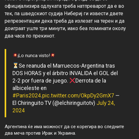
официјализира одлуката треба натпреварот да е во 
тек, па шведскиот судија Нибериј ги извести двете 
репрезентации дека треба да излезат на терен и да 
доиграат уште три минути, иако беа поминати околу 
¡Lo nunca visto!
Se reanuda el Marruecos-Argentina tras
DOS HORAS y el árbitro INVALIDA el GOL del
2-2 por fuera de juego.
Derrota de la
albiceleste en
#Paris2024
.
pic.twitter.com/OkpDy2GmX7
—
El Chiringuito TV (@elchiringuitotv)
July 24,
2024
Аргентина ќе има можност да се корегира во следните
два меча против Ирак и Украина.