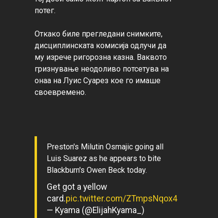
потег.

Откако биле прегледани снимките, 
дисциплинската комисија одлучи да 
му изрече ригорозна казна. Ваквото 
гризнување неодоливо потсетува на 
онаа на Луис Суарез кое го имаше 
своевремено.

Preston's Milutin Osmajic going all
Luis Suarez as he appears to bite
Blackburn's Owen Beck today.
Get got a yellow
card.
pic.twitter.com/ZTmpsNqox4
— Kyama (@ElijahKyama_)