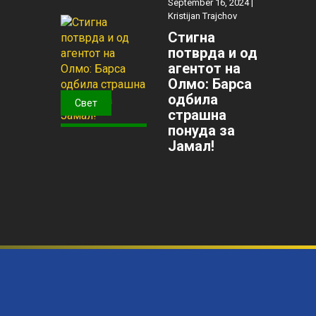
September 16, 2024 |
Kristijan Trajchov
Стигна
потврда и од
агентот на
Олмо: Барса
одбила
Свет
страшна
понуда за
Јамал!