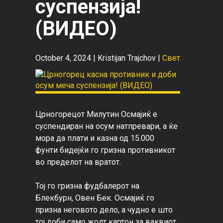
суспензија!
(ВИДЕО)
October 4, 2024 |
Kristijan Trajchov
|
Свет
Црногорецот Милутин Осмајиќ е 
суспендиран на осум натпревари, а ќе 
мора да плати и казна од 15.000 
фунти бидејќи го гризна противникот 
во пределот на вратот.

Тој го гризна фудбалерот на 
Блекбурн, Овен Бек. Осмајиќ го 
призна неговото дело, а чудно е што 
тој доби само жолт картон за ваквиот 