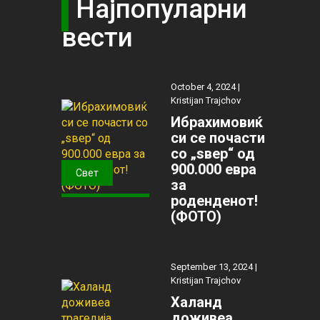
Најпопуларни
вести
October 4, 2024 |
Kristijan Trajchov
Ибрахимовиќ
си се почасти
со „ѕвер“ од
900.000 евра
Свет
за
роденденот!
(ФОТО)
September 13, 2024 |
Kristijan Trajchov
Халанд
доживеа