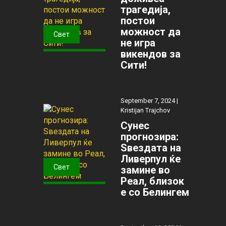
трагедија,
постои
можност да
Свет
не игра
викендов за
Сити!
September 7, 2024 |
Kristijan Trajchov
Сунес
прогнозира:
Ѕвездата на
Ливерпул ќе
Свет
замине во
Реал, близок
е со Белингем