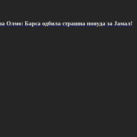
 на Олмо: Барса одбила страшна понуда за Јамал!