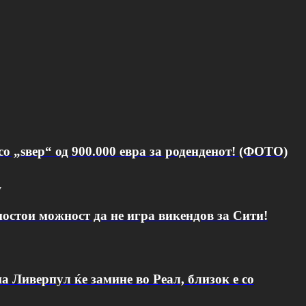
о „ѕвер“ од 900.000 евра за роденденот! (ФОТО)
v
постои можност да не игра викендов за Сити!
а Ливерпул ќе замине во Реал, близок е со