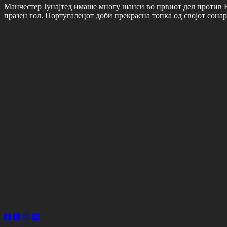
Манчестер Јунајтед имаше многу шанси во првиот дел против Ве
празен гол. Португалецот доби прекрасна топка од својот сона