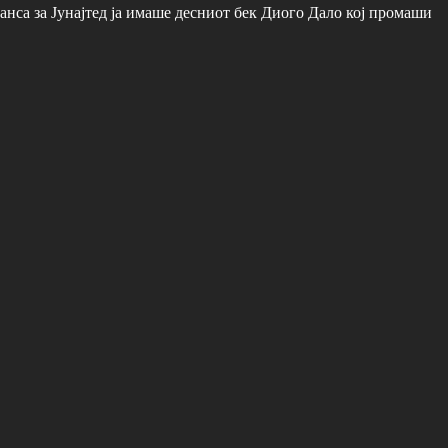
анса за Јунајтед ја имаше десниот бек Диого Дало кој промаши