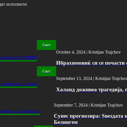
дат исполнети
Свет
October 4, 2024 |
Kristijan Trajchov
Ибрахимовиќ си се почасти с
Свет
September 13, 2024 |
Kristijan Trajcho
Халанд доживеа трагедија, 
September 7, 2024 |
Kristijan Trajchov
Сунес прогнозира: Ѕвездата н
Белингем