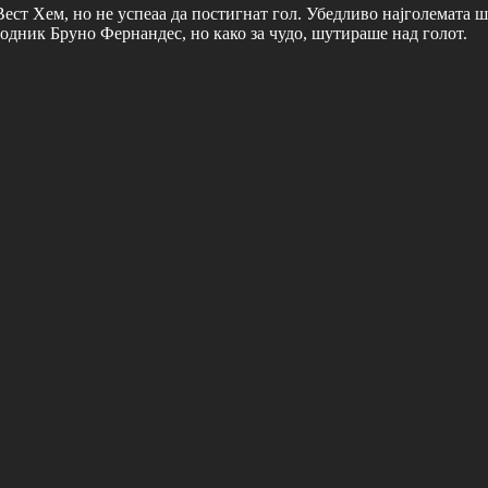
ст Хем, но не успеаа да постигнат гол. Убедливо најголемата ш
родник Бруно Фернандес, но како за чудо, шутираше над голот.