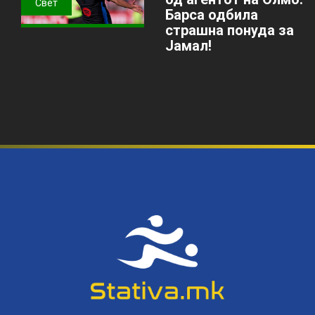
Свет
Барса одбила
страшна понуда за
Јамал!