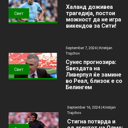
Халанд доживеа
трагедија, постои
Свет
можност да не игра
викендов за Сити!
September 7, 2024 |
Kristijan
Trajchov
Сунес прогнозира:
Ѕвездата на
Свет
Ливерпул ќе замине
во Реал, близок е со
Белингем
September 16, 2024 |
Kristijan
Trajchov
Стигна потврда и
од агентот на Олмо: