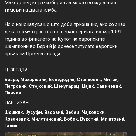
Македонец кој се изборил за место во идеалните 
тимови на двата клуба.

Не е изненадување што доби признание, ако се знае 
дека токму тој со гол во пенал-серијата во мај 1991 
година во финалето на Купот на европските 
шампиони во Бари ѝ ја донесе титулата европски 
Ц. ЗВЕЗДА:
Беара, Михајловиќ, Белодедиќ, Станковиќ, Митиќ,
Петровиќ, Стојковиќ, Шекуларац, Џајиќ, Савичевиќ,
Панчев.
ПАРТИЗАН:
Шошкиќ, Јусуфи, Васовиќ, Зебец, Чајковски,
Ковачевиќ, Милутиновиќ, Бобек, Вукотиќ, Мијатовиќ,
Галиќ.