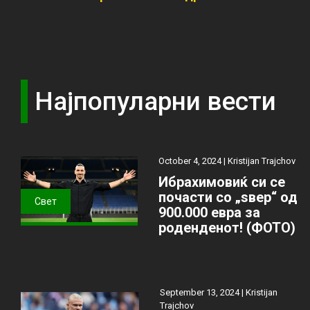
Најпопуларни вести
October 4, 2024 |
Kristijan Trajchov
Ибрахимовиќ си се
почасти со „ѕвер“ од
Свет
900.000 евра за
роденденот! (ФОТО)
September 13, 2024 |
Kristijan
Trajchov