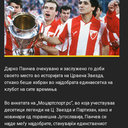
Дарко Панчев очекувано и заслужено го доби 
своето место во историјата на Црвена Звезда, 
откако беше избран во најдобрата единаесетка на 
клубот на сите времиња.

Во анкетата на „Моцартспорт.рс“, во која учествуваа 
десетици легенди на Ц. Звезда и Партизан, како и 
новинари од поранешна Југославија, Панчев се 
најде меѓу најдобрите, станувајќи единствениот 