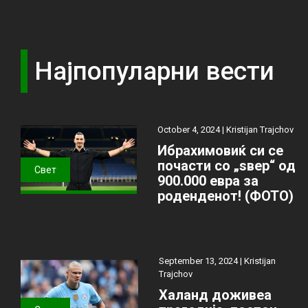
Најпопуларни вести
October 4, 2024 |
Kristijan Trajchov
Ибрахимовиќ си се
почасти со „ѕвер“ од
Свет
900.000 евра за
роденденот! (ФОТО)
September 13, 2024 |
Kristijan
Trajchov
Халанд доживеа