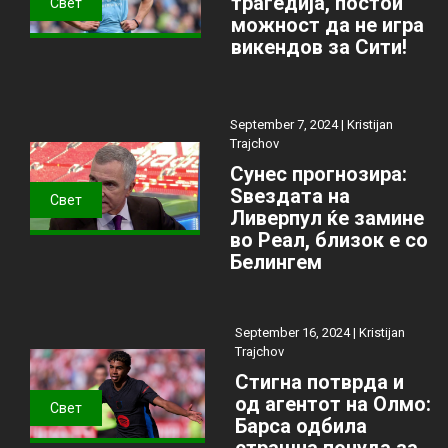
трагедија, постои
Свет
можност да не игра
викендов за Сити!
September 7, 2024 |
Kristijan
Trajchov
Сунес прогнозира:
Ѕвездата на
Свет
Ливерпул ќе замине
во Реал, близок е со
Белингем
September 16, 2024 |
Kristijan
Trajchov
Стигна потврда и
од агентот на Олмо:
Свет
Барса одбила
страшна понуда за