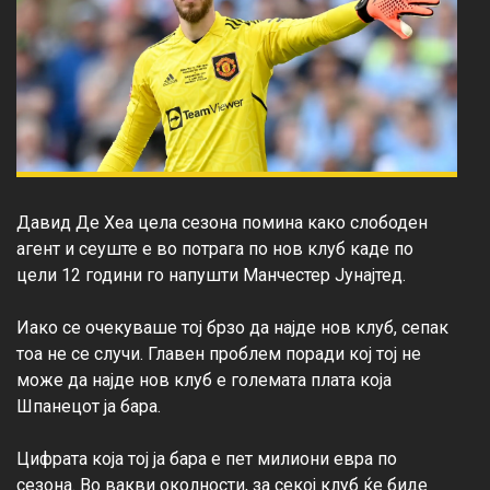
Давид Де Хеа цела сезона помина како слободен 
агент и сеуште е во потрага по нов клуб каде по 
цели 12 години го напушти Манчестер Јунајтед.

Иако се очекуваше тој брзо да најде нов клуб, сепак 
тоа не се случи. Главен проблем поради кој тој не 
може да најде нов клуб е големата плата која 
Шпанецот ја бара.

Цифрата која тој ја бара е пет милиони евра по 
сезона. Во вакви околности, за секој клуб ќе биде 