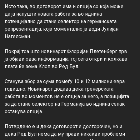
Исто така, во договорот има и опција со која може 
да ја напушти новата работа за во иднина 
потенцијално да стане селектор на германската 
репрезентација, која моментално ја води Јулијан 
Нагелсман.

Покрај тоа што новинарот Флоријан Плетенберг прв 
ја објави оваа информација, тој сега откри и колкава 
плата ќе зема Клоп во Ред Бул.

Станува збор за сума помеѓу 10 и 12 милиони евра 
годишно. Новинарот додава дека тренерската 
работа во моментов не е опција за него, а позицијата 
за да стане селектор на Германија во иднина сепак 
останува опција.

Потврдено е и дека договорот е долгорочен, но и 
дека Ред Бул нема да му прави никакви проблеми 