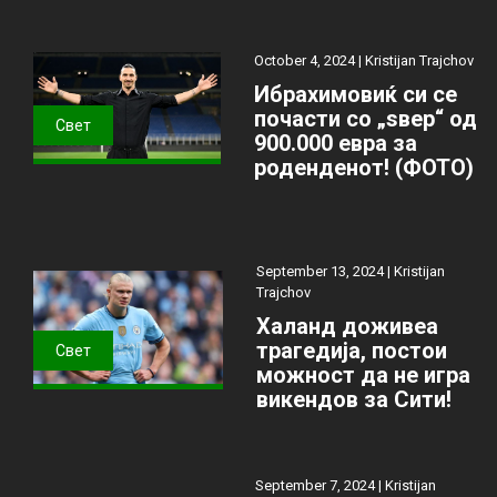
October 4, 2024 |
Kristijan Trajchov
Ибрахимовиќ си се
почасти со „ѕвер“ од
Свет
900.000 евра за
роденденот! (ФОТО)
September 13, 2024 |
Kristijan
Trajchov
Халанд доживеа
трагедија, постои
Свет
можност да не игра
викендов за Сити!
September 7, 2024 |
Kristijan