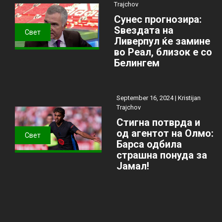
Trajchov
Сунес прогнозира:
Ѕвездата на
Свет
Ливерпул ќе замине
во Реал, близок е со
Белингем
September 16, 2024 |
Kristijan
Trajchov
Стигна потврда и
од агентот на Олмо:
Свет
Барса одбила
страшна понуда за
Јамал!