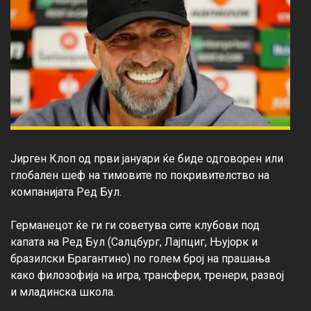
Јирген Клоп од први јануари ќе биде одговорен или 
глобален шеф на тимовите по покривителство на 
компанијата Ред Бул.

Германецот ќе ги ги советува сите клубови под 
капата на Ред Бул (Салцбург, Лајпциг, Њујорк и 
бразилски Брагантино) по голем број на прашања 
како филозофија на игра, трансфери, тренери, развој 
и младинска школа.
