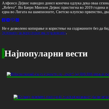
Алфонсо Дејвис наводно донел конечна одлука дека оваа сезон
„Relevo“. Во Баерн Минхен Дејвис пристигна во 2019 година и с
една во Лигата на шампионите, Светско клупско првенство, дв
Не е дозволено копирање и користење на содржините без да би
Условите за користење на содржините
.
Најпопуларни вести