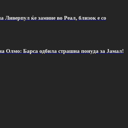
а Ливерпул ќе замине во Реал, близок е со
 на Олмо: Барса одбила страшна понуда за Јамал!