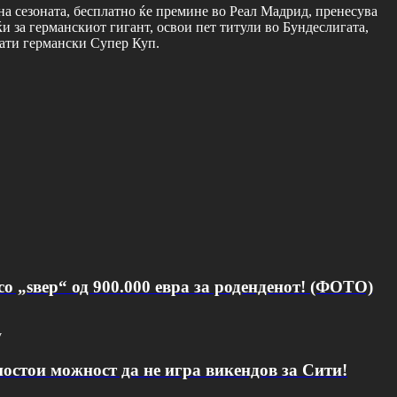
на сезоната, бесплатно ќе премине во Реал Мадрид, пренесува
ќи за германскиот гигант, освои пет титули во Бундеслигата,
рати германски Супер Куп.
о „ѕвер“ од 900.000 евра за роденденот! (ФОТО)
v
постои можност да не игра викендов за Сити!