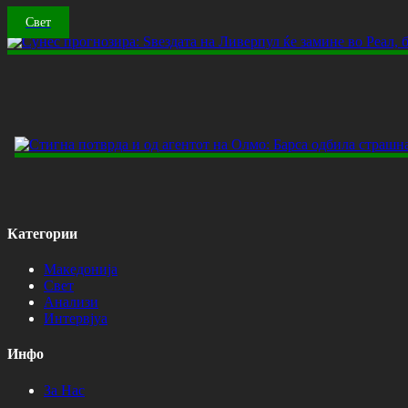
Свет
Категории
Македонија
Свет
Анализи
Интервјуа
Инфо
За Нас