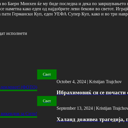
а во Баерн Минхен ќе му биде последна и дека по завршувањето 
е наметна како еден од најдобрите леви бекови во светот. Играј
а пати Германски Куп, еден УЕФА Супер Куп, како и во три нав
дат исполнети
Свет
October 4, 2024 |
Kristijan Trajchov
Ибрахимовиќ си се почасти с
Свет
September 13, 2024 |
Kristijan Trajcho
Халанд доживеа трагедија, 