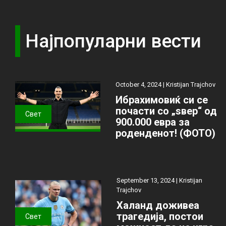
Најпопуларни вести
October 4, 2024 |
Kristijan Trajchov
Ибрахимовиќ си се
почасти со „ѕвер“ од
Свет
900.000 евра за
роденденот! (ФОТО)
September 13, 2024 |
Kristijan
Trajchov
Халанд доживеа
трагедија, постои
Свет