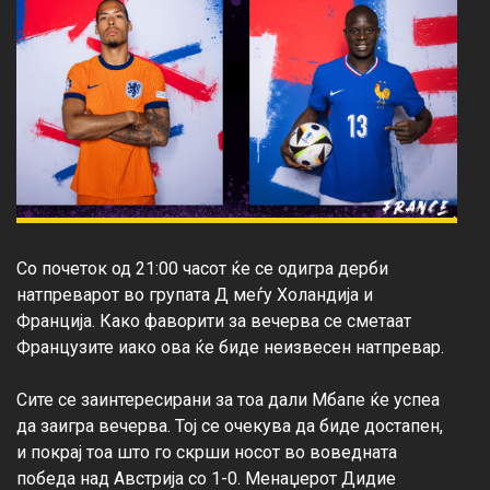
Со почеток од 21:00 часот ќе се одигра дерби 
натпреварот во групата Д меѓу Холандија и 
Франција. Како фаворити за вечерва се сметаат 
Французите иако ова ќе биде неизвесен натпревар.

Сите се заинтересирани за тоа дали Мбапе ќе успеа 
да заигра вечерва. Тој се очекува да биде достапен, 
и покрај тоа што го скрши носот во воведната 
победа над Австрија со 1-0. Менаџерот Дидие 