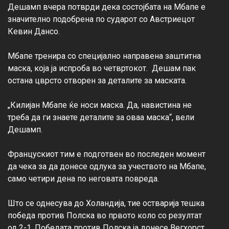
Дешамп вчера потврди дека состојбата на Мбапе е 
значително подобрена по сударот со Австриецот 
Кевин Дансо.

Мбапе тренира со специјално направена заштитна 
маска, која ја испроба во четвртокот.  Дешам пак 
остана цврсто отворен за деталите за маската.

„Килијан Мбапе ќе носи маска. Да, навистина не 
треба да ги знаете деталите за оваа маска“, вели 
Дешамп.

Францускиот тим е подготвен во последен момент 
да чека за да донесе одлука за учеството на Мбапе, 
само четири дена по неговата повреда.

Што се однесува до Холандија, тие остварија тешка 
победа против Полска во првото коло со резултат 
од 2-1. Победата против Полска ја донесе Вегхорст 