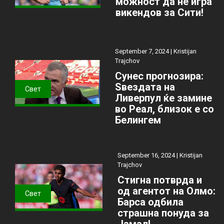
можност да не игра
викендов за Сити!
September 7, 2024 |
Kristijan
Trajchov
Сунес прогнозира:
Ѕвездата на
Свет
Ливерпул ќе замине
во Реал, близок е со
Белингем
September 16, 2024 |
Kristijan
Trajchov
Стигна потврда и
од агентот на Олмо:
Свет
Барса одбила
страшна понуда за