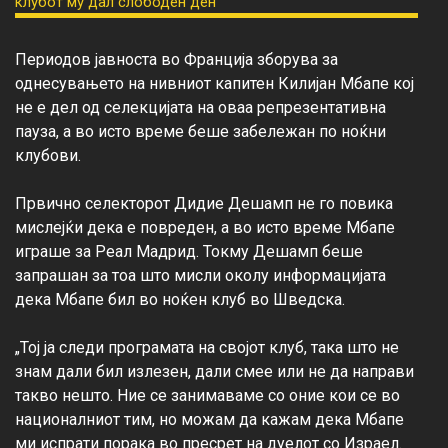
Периодов јавноста во Франција зборува за 
однесувањето на нивниот капитен Килијан Мбапе кој 
не е дел од селекцијата на оваа репрезентативна 
пауза, а во исто време беше забележан по ноќни 
клубови.

Првично селекторот Дидие Дешамп не го повика 
мислејќи дека е повреден, а во исто време Мбапе 
играше за Реал Мадрид. Токму Дешамп беше 
запрашан за тоа што мисли околу информацијата 
дека Мбапе бил во ноќен клуб во Шведска.

„Тој ја следи програмата на својот клуб, така што не 
знам дали бил излезен, дали смее или не да направи 
такво нешто. Ние се занимаваме со оние кои се во 
националниот тим, но можам да кажам дека Мбапе 
ми испрати порака во пресрет на дуелот со Израел. 