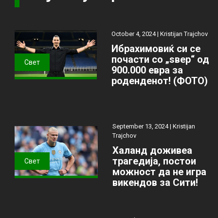
October 4, 2024 |
Kristijan Trajchov
Ибрахимовиќ си се
почасти со „ѕвер“ од
Свет
900.000 евра за
роденденот! (ФОТО)
September 13, 2024 |
Kristijan
Trajchov
Халанд доживеа
трагедија, постои
Свет
можност да не игра
викендов за Сити!