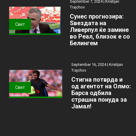
September 7, 2024 |
Kristijan
Trajchov
Сунес прогнозира:
Ѕвездата на
Свет
Ливерпул ќе замине
во Реал, близок е со
Белингем
September 16, 2024 |
Kristijan
Trajchov
Стигна потврда и
од агентот на Олмо:
Свет
Барса одбила
страшна понуда за
Јамал!