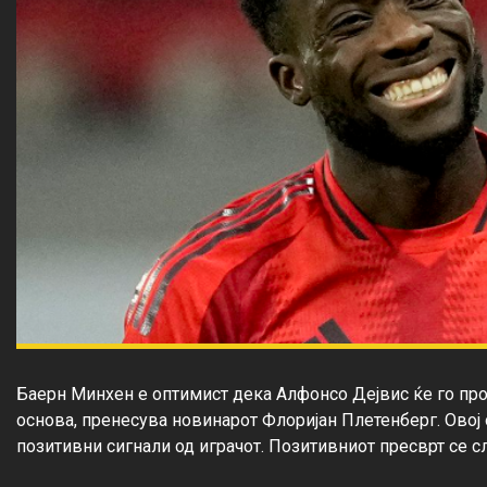
Баерн Минхен е оптимист дека Алфонсо Дејвис ќе го пр
основа, пренесува новинарот Флоријан Плетенберг. Ово
позитивни сигнали од играчот. Позитивниот пресврт се с