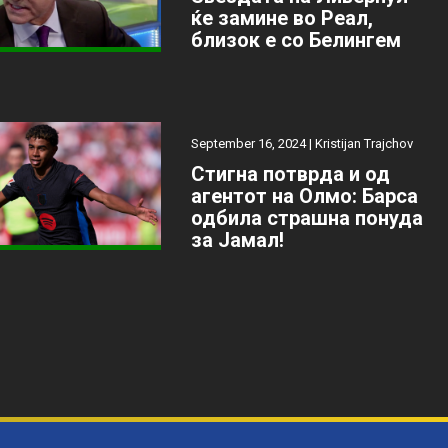
ќе замине во Реал,
близок е со Белингем
September 16, 2024 |
Kristijan Trajchov
Стигна потврда и од
агентот на Олмо: Барса
одбила страшна понуда
за Јамал!