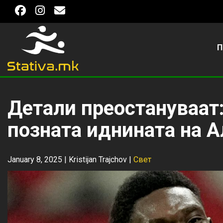
П
Детали преостануваат
позната иднината на 
January 8, 2025 |
Kristijan Trajchov
|
Свет