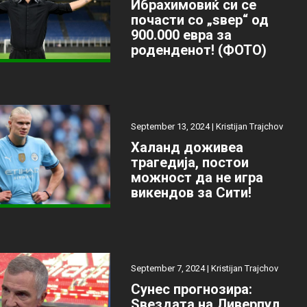
Ибрахимовиќ си се
почасти со „ѕвер“ од
900.000 евра за
роденденот! (ФОТО)
September 13, 2024 |
Kristijan Trajchov
Халанд доживеа
трагедија, постои
можност да не игра
викендов за Сити!
September 7, 2024 |
Kristijan Trajchov
Сунес прогнозира:
Ѕвездата на Ливерпул