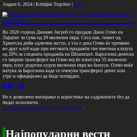
August 6, 2024 |
Kristijan Trajchov
|
Свет
Во 2020 година Динамо Загреб го продаде Дани Олмо на
Лајцпиг за сума од 29 милиони евра. Сега пак, тимот од
Хрватска доби одлични вести, а тоа е дека Олмо ќе премине
во друг клуб каде при неговата продажба тие вметнаа клазула
од 20% за следната продажба на Шпанецот. Барселона денеска
го заврши трансферот на Олмо кој ќе изнесува 55 милиони
евра, плус додатни седум милиони евра во бонуси. Олмо веќе
патува за Барселона каде се очекува трансферот денес или
утре и официјално да биде потврден.
Не е дозволено копирање и користење на содржините без да
бидат исполнети
Условите за користење на содржините
.
Најпопуларни вести