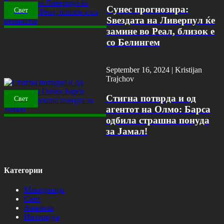
Сунес прогнозира:
Свет
Ѕвездата на Ливерпул ќе
замине во Реал, близок е
со Белингем
September 16, 2024 |
Kristijan
Trajchov
Стигна потврда и од
Свет
агентот на Олмо: Барса
одбила страшна понуда
за Јамал!
Категории
Македонија
Свет
Анализи
Интервјуа