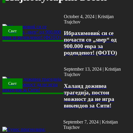
October 4, 2024 |
Kristijan
Trajchov
Свет
Ибрахимовиќ си се
почасти со „ѕвер“ од
900.000 евра за
роденденот! (ФОТО)
September 13, 2024 |
Kristijan
Trajchov
Свет
Халанд доживеа
трагедија, постои
можност да не игра
викендов за Сити!
September 7, 2024 |
Kristijan
Trajchov