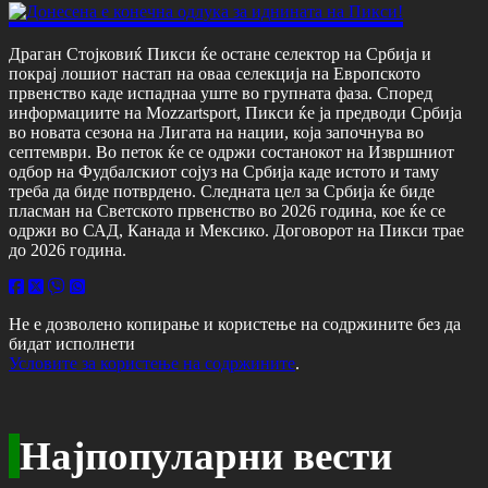
Драган Стојковиќ Пикси ќе остане селектор на Србија и
покрај лошиот настап на оваа селекција на Европското
првенство каде испаднаа уште во групната фаза. Според
информациите на Mozzartsport, Пикси ќе ја предводи Србија
во новата сезона на Лигата на нации, која започнува во
септември. Во петок ќе се одржи состанокот на Извршниот
одбор на Фудбалскиот сојуз на Србија каде истото и таму
треба да биде потврдено. Следната цел за Србија ќе биде
пласман на Светското првенство во 2026 година, кое ќе се
одржи во САД, Канада и Мексико. Договорот на Пикси трае
до 2026 година.
Не е дозволено копирање и користење на содржините без да
бидат исполнети
Условите за користење на содржините
.
Најпопуларни вести