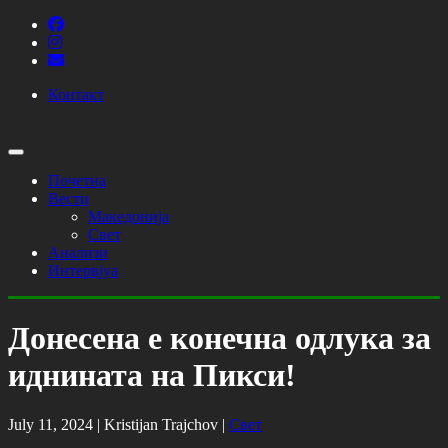
Контакт
Почетна
Вести
Македонија
Свет
Анализи
Интервјуа
Донесена е конечна одлука за
иднината на Пикси!
July 11, 2024 |
Kristijan Trajchov
|
Свет