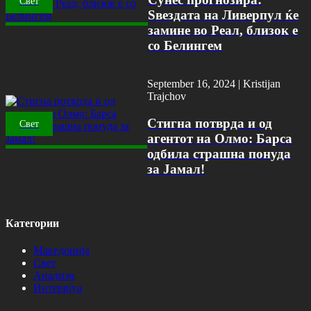
Свет
Ѕвездата на Ливерпул ќе
замине во Реал, близок е
со Белингем
September 16, 2024 |
Kristijan
Trajchov
Стигна потврда и од
Свет
агентот на Олмо: Барса
одбила страшна понуда
за Јамал!
Категории
Македонија
Свет
Анализи
Интервјуа