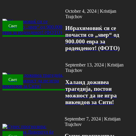
October 4, 2024 |
Kristijan
Trajchov
Свет
Ибрахимовиќ си се
почасти со „ѕвер“ од
900.000 евра за
роденденот! (ФОТО)
September 13, 2024 |
Kristijan
Trajchov
Свет
Халанд доживеа
трагедија, постои
можност да не игра
викендов за Сити!
September 7, 2024 |
Kristijan
Trajchov
Сунес прогнозира: