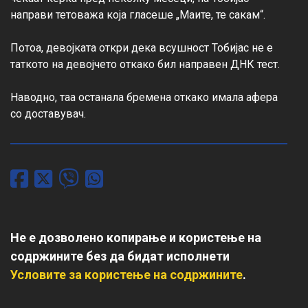
направи тетоважа која гласеше „Маите, те сакам“.

Потоа, девојката откри дека всушност Тобијас не е 
таткото на девојчето откако бил направен ДНК тест.

Наводно, таа останала бремена откако имала афера 
со доставувач.
Не е дозволено копирање и користење на
содржините без да бидат исполнети
Условите за користење на содржините
.