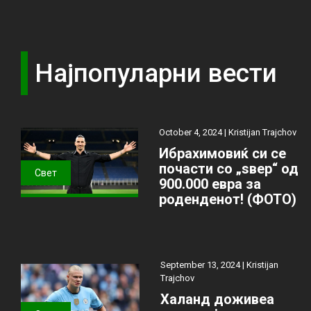
Најпопуларни вести
October 4, 2024 |
Kristijan Trajchov
Ибрахимовиќ си се
почасти со „ѕвер“ од
Свет
900.000 евра за
роденденот! (ФОТО)
September 13, 2024 |
Kristijan
Trajchov
Халанд доживеа