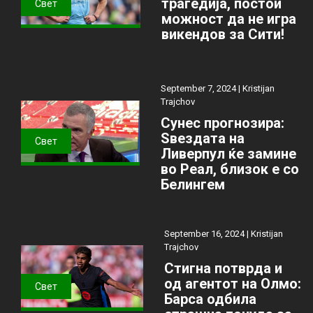
трагедија, постои
Свет
можност да не игра
викендов за Сити!
September 7, 2024 |
Kristijan
Trajchov
Сунес прогнозира:
Ѕвездата на
Свет
Ливерпул ќе замине
во Реал, близок е со
Белингем
September 16, 2024 |
Kristijan
Trajchov
Стигна потврда и
од агентот на Олмо:
Свет
Барса одбила