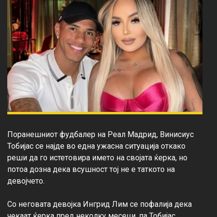
Поранешниот фудбалер на Реал Мадрид, Винисиус 
Тобијас се најде во една ужасна ситуација откако 
реши да го истетовира името на својата ќерка, но 
потоа дозна дека всушност тој не е таткото на 
девојчето.

Со неговата девојка Ингрид Лим се пофалија дека 
чекаат ќерка пред неколку месеци, па Тобијас 