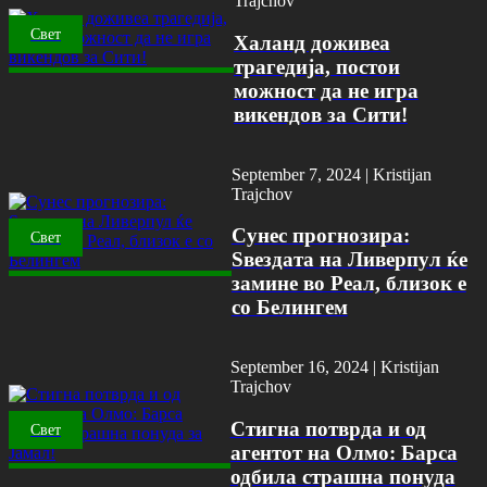
Trajchov
Свет
Халанд доживеа
трагедија, постои
можност да не игра
викендов за Сити!
September 7, 2024 |
Kristijan
Trajchov
Сунес прогнозира:
Свет
Ѕвездата на Ливерпул ќе
замине во Реал, близок е
со Белингем
September 16, 2024 |
Kristijan
Trajchov
Стигна потврда и од
Свет
агентот на Олмо: Барса
одбила страшна понуда