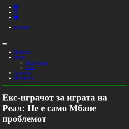
Контакт
Почетна
Вести
Македонија
Свет
Анализи
Интервјуа
Екс-играчот за играта на
Реал: Не е само Мбапе
проблемот