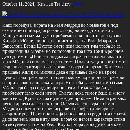
October 11, 2024 |
Kristijan Trajchov
|
Свет
Иако победува, играта на Реал Мадрид во моментов е под
секое ниво и покрај огромниот број на ѕвезди во тимот.
Многумина сметаат дека проблемот е во новото засилување
Килијан Мбапе, но поранешниот играч на Реал Мадрид и
Барселона Бернд Шустер смета дека целиот тим треба да се
прилагоди на Мбапе, но го посочи и тоа што Тони Крос не е
дел од тимот. „Понекогаш доаѓаат играчи со голема квалитет
како Мбапе и се менува цел систем. Има ситуации кога тимот
веднаш се адаптира, но некогаш е потребно време. Кога е во
прашање Килијан, мислам дека е прашање само на време.
Целиот тим треба да се промени малку поради него, треба да
се прилагоди на неговата игра. Не треба да се адаптира само
Мбапе, треба да се адаптира цел тим. Не може да биде
проблемот само еден играч. Сметам дека тимот беше и многу
зависен од Крос, па тоа е уште еден проблем. Нема играч како
него, тој нема да се повтори. Одбележа една ера во Реал
Мадрид со начинот на кој играше и на кој го диктираше
средниот ред. Цврстината која ја носеше во средината не може
да се замени, нема ниту еден играч со негови карактеристики
во актуелниот тим на Реал. Клубот мора да најде начин како
да игра добро и без него“, рече Шустер.