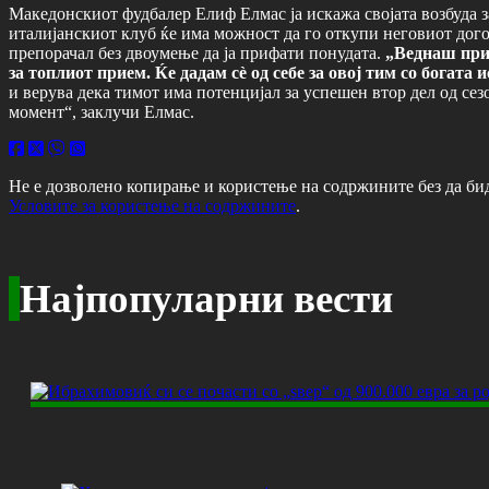
Македонскиот фудбалер Елиф Елмас ја искажа својата возбуда з
италијанскиот клуб ќе има можност да го откупи неговиот дого
препорачал без двоумење да ја прифати понудата.
„Веднаш приф
за топлиот прием. Ќе дадам сè од себе за овој тим со богата
и верува дека тимот има потенцијал за успешен втор дел од сез
момент“, заклучи Елмас.
Не е дозволено копирање и користење на содржините без да би
Условите за користење на содржините
.
Најпопуларни вести