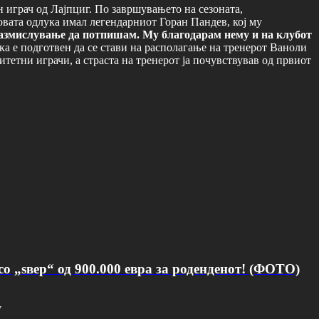
 играч од Лајпциг. По завршувањето на сезоната,
овата одлука имал легендарниот Горан Пандев, кој му
 размислување да потпишам. Му благодарам нему и на клубот
ка е подготвен да се стави на располагање на тренерот Ваноли
итетни играчи, а страста на тренерот ја почувствував од првиот
о „ѕвер“ од 900.000 евра за роденденот! (ФОТО)
v