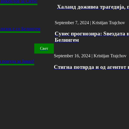
Халанд доживеа трагедија, 
September 7, 2024 |
Kristijan Trajchov
Сунес прогнозира: Ѕвездата н
Белингем
Свет
September 16, 2024 |
Kristijan Trajchov
Стигна потврда и од агентот