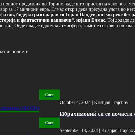
а новиот предизвик во Торино, каде што пристигна како позајмен
вор за 17 милиони евра. Елмас откри дека пресудна улога во нег
атив, бидејќи разговарав со Горан Пандев, кој ми рече без
 историја и фантастични навивачи“, изјави Елмас.
Тој додаде де
оната. „Овде владее одлична атмосфера, тимот е составен од квал
дат исполнети
Свет
October 4, 2024 |
Kristijan Trajchov
Ибрахимовиќ си се почасти с
Свет
September 13, 2024 |
Kristijan Trajcho