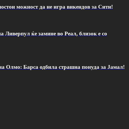
постои можност да не игра викендов за Сити!
а Ливерпул ќе замине во Реал, близок е со
 на Олмо: Барса одбила страшна понуда за Јамал!