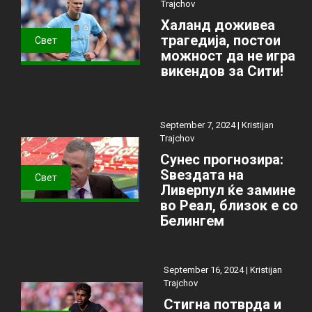
Trajchov
Халанд доживеа
трагедија, постои
Свет
можност да не игра
викендов за Сити!
September 7, 2024 |
Kristijan
Trajchov
Сунес прогнозира:
Ѕвездата на
Свет
Ливерпул ќе замине
во Реал, близок е со
Белингем
September 16, 2024 |
Kristijan
Trajchov
Стигна потврда и