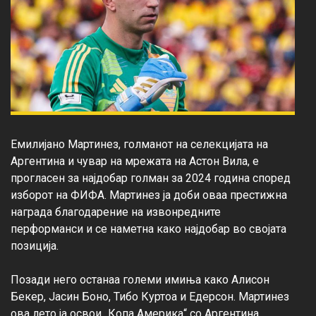
Емилијано Мартинез, голманот на селекцијата на 
Аргентина и чувар на мрежата на Астон Вила, е 
прогласен за најдобар голман за 2024 година според 
изборот на ФИФА. Мартинез ја доби оваа престижна 
награда благодарение на извонредните 
перформанси и се наметна како најдобар во својата 
позиција.

Позади него останаа големи имиња како Алисон 
Бекер, Јасин Боно, Тибо Куртоа и Едерсон. Мартинез 
ова лето ја освои „Копа Америка“ со Аргентина, 