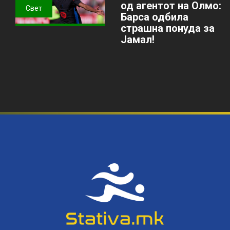
од агентот на Олмо:
Свет
Барса одбила
страшна понуда за
Јамал!