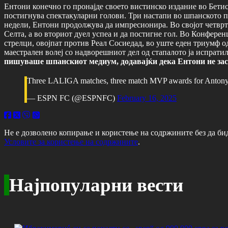
Ентони конечно го пронајде своето вистинско издание во Бетис!
постигнува спектакуларни голови. Три настапи во шпанското пр
недели, Ентони продолжува да импресионира. Во својот четврти
Селта, а во вториот дуел успеа и да постигне гол. Во Конференц
стрелци, овојпат против Реал Сосиедад, во уште еден триумф од
маестрален волеј со надворешниот дел од стапалото ја испрати
пишуваше шпанскиот медиум, додавајќи дека Ентони не заста
Three LALIGA matches, three match MVP awards for Antony
— ESPN FC (@ESPNFC)
February 16, 2025
Не е дозволено копирање и користење на содржините без да би
Условите за користење на содржините
.
Најпопуларни вести