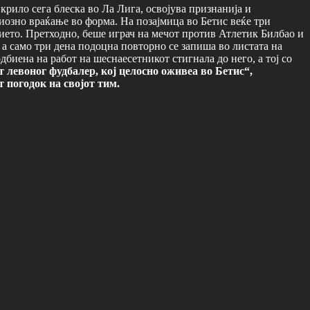
крило сега блеска во Ла Лига, освојува признанија и
риозно враќање во форма. На позајмица во Бетис веќе три
ието. Претходно, беше играч на мечот против Атлетик Билбао и
, а само три дена подоцна повторно се запиша во листата на
дбиена на работ на шеснаесетникот стигнала до него, а тој со
 левоног фудбалер, кој целосно оживеа во Бетис“,
 погодок на својот тим.