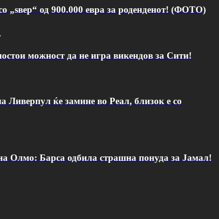
о „ѕвер“ од 900.000 евра за роденденот! (ФОТО)
v
постои можност да не игра викендов за Сити!
а Ливерпул ќе замине во Реал, близок е со
 на Олмо: Барса одбила страшна понуда за Јамал!