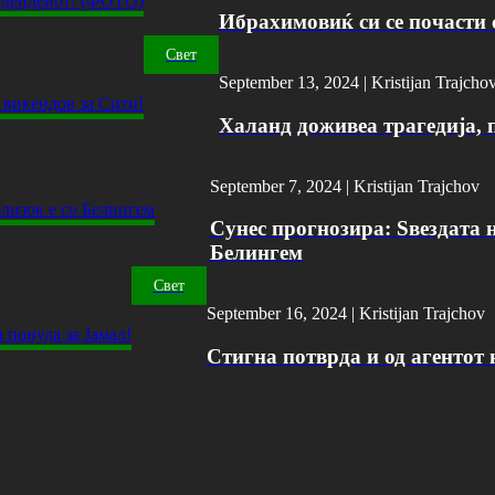
Ибрахимовиќ си се почасти с
Свет
September 13, 2024 |
Kristijan Trajcho
Халанд доживеа трагедија, 
September 7, 2024 |
Kristijan Trajchov
Сунес прогнозира: Ѕвездата н
Белингем
Свет
September 16, 2024 |
Kristijan Trajchov
Стигна потврда и од агентот