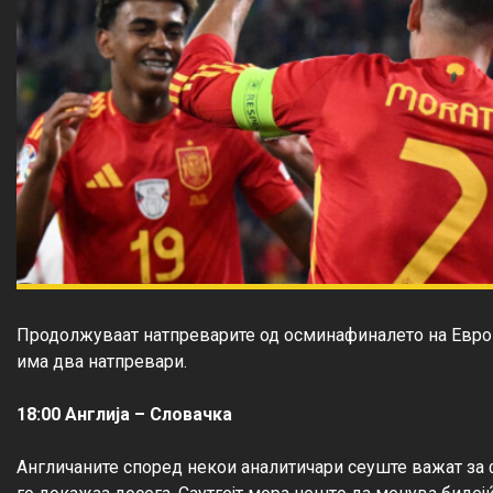
Продолжуваат натпреварите од осминафиналето на Европ
има два натпревари.

18:00 Англија – Словачка
Англичаните според некои аналитичари сеуште важат за 