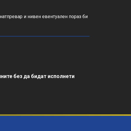
натпревар и нивен евентуален пораз би 
ните без да бидат исполнети