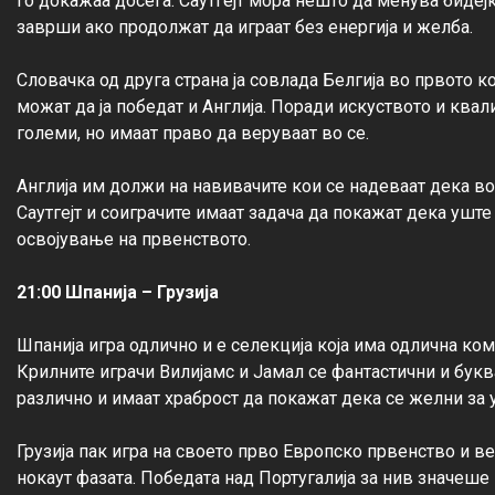
го докажаа досега. Саутгејт мора нешто да менува бидеј
заврши ако продолжат да играат без енергија и желба.

Словачка од друга страна ја совлада Белгија во првото к
можат да ја победат и Англија. Поради искуството и квали
големи, но имаат право да веруваат во се.

Англија им должи на навивачите кои се надеваат дека во 
Саутгејт и соиграчите имаат задача да покажат дека уште
освојување на првенството.

21:00 Шпанија – Грузија
Шпанија игра одлично и е селекција која има одлична ком
Крилните играчи Вилијамс и Јамал се фантастични и букв
различно и имаат храброст да покажат дека се желни за у
Грузија пак игра на своето прво Европско првенство и в
нокаут фазата. Победата над Португалија за нив значеше 