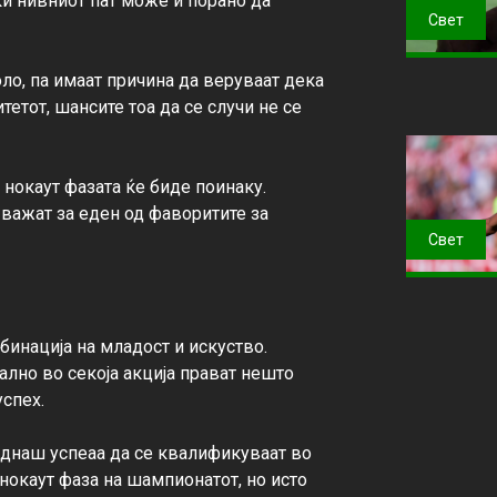
ќи нивниот пат може и порано да 
Свет
оло, па имаат причина да веруваат дека 
тетот, шансите тоа да се случи не се 
нокаут фазата ќе биде поинаку. 
 важат за еден од фаворитите за 
Свет
бинација на младост и искуство. 
ално во секоја акција прават нешто 
спех.

еднаш успеаа да се квалификуваат во 
нокаут фаза на шампионатот, но исто 