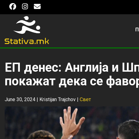
П
ЕП денес: Англија и Ш
покажат дека се фаво
June 30, 2024 |
Kristijan Trajchov
|
Свет