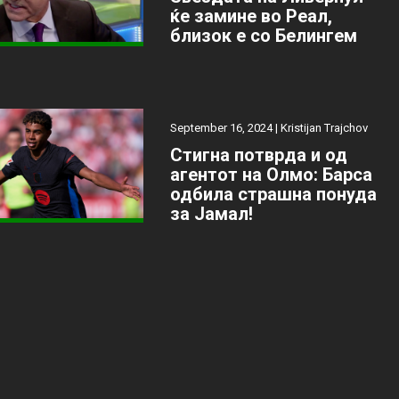
ќе замине во Реал,
близок е со Белингем
September 16, 2024 |
Kristijan Trajchov
Стигна потврда и од
агентот на Олмо: Барса
одбила страшна понуда
за Јамал!