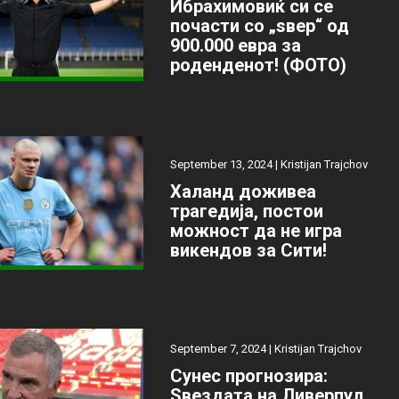
Ибрахимовиќ си се
почасти со „ѕвер“ од
900.000 евра за
роденденот! (ФОТО)
September 13, 2024 |
Kristijan Trajchov
Халанд доживеа
трагедија, постои
можност да не игра
викендов за Сити!
September 7, 2024 |
Kristijan Trajchov
Сунес прогнозира:
Ѕвездата на Ливерпул