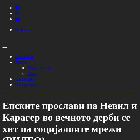
Контакт
Почетна
Вести
Македонија
Свет
Анализи
Интервјуа
Епските прослави на Невил и
Карагер во вечното дерби се
хит на социјалните мрежи