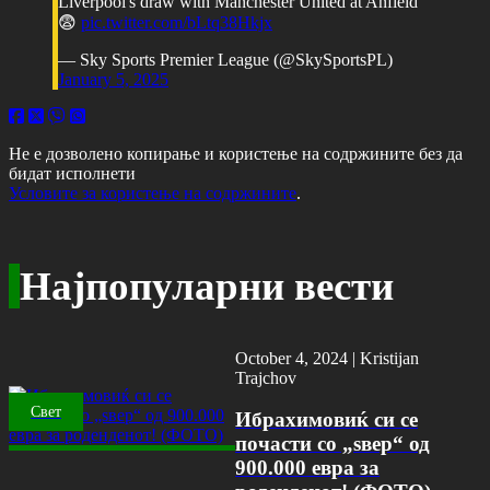
Liverpool's draw with Manchester United at Anfield
😨
pic.twitter.com/bLtq38Hkjx
— Sky Sports Premier League (@SkySportsPL)
January 5, 2025
Не е дозволено копирање и користење на содржините без да
бидат исполнети
Условите за користење на содржините
.
Најпопуларни вести
October 4, 2024 |
Kristijan
Trajchov
Свет
Ибрахимовиќ си се
почасти со „ѕвер“ од
900.000 евра за