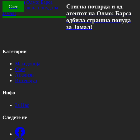
Стигна потврда и од
Свет
агентот на Олмо: Барса
одбила страшна понуда
за Јамал!
Категории
Македонија
Свет
Анализи
Интервјуа
Инфо
За Нас
Следете не