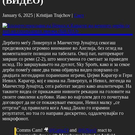
(ВИДЕО)
January 6, 2025 |
Kristijan Trajchov
|
Свет
Дербито меѓу Ливерпул и Манчестер Јунајтед секогаш
предизвикува огромно внимание во Англија, без оглед на
моменталните позиции на табелата. Овој пат, натпреварот
заврши со реми (2-2), што многумина го сметаат за праведен
исход. По завршувањето на дуелот, Sky Sports, како и за секое
дерби помеѓу овие два тима објавува видео поврзано со
двајцата легендарни поранешни играчи, Џејми Карагер и Гери
Невил. Карагер, кој е икона на Ливерпул, и Невил, легенда на
Манчестер Јунајтед, сега работат заедно како аналитичари. На
таквите видеа се прикажани нивните рекации на головите на
своите омилени клубови. Иако во најголем дел го почитуваа
договорот да не се покажуваат емоции, Невил малку „се
оттргна“ од правилата кога Амад Диало го израмни
резултатот, но тоа го направи дискретно, оддалечувајќи го
микрофонот.
Comms Cam! 🎥
@Carra23
and
@GNev2
react to