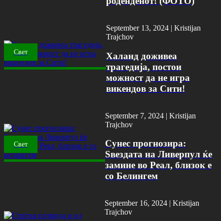
роденденот! (ФОТО)
September 13, 2024 |
Kristijan
Trajchov
Свет
Халанд доживеа
трагедија, постои
можност да не игра
викендов за Сити!
September 7, 2024 |
Kristijan
Trajchov
Сунес прогнозира:
Свет
Ѕвездата на Ливерпул ќе
замине во Реал, близок е
со Белингем
September 16, 2024 |
Kristijan
Trajchov