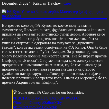
December 2, 2024 |
Kristijan Trajchov
|
Свет
Во третото коло од ФА Купот, во кое се вклучуваат и
тимовите од Премиер лигата, фудбалските навивачи ќе имаат
прилика да уживаат во вистинско супер дерби. Арсенал ќе се
соочи со Манчестер Јунајтед, што ќе значи жестока битка
уште на стартот на одбраната на титулата за „црвените
ѓаволи“, кои се актуелни освојувачи на ФА Купот. Ова ќе биде
голем тест за тимот на Рубен Аморим. За разлика од нив,
многу полесно помина Манчестер Сити. Тие ќе играат против
Салфорд на „Етихад“. Овој меч изгледа како далеку полесен
предизвик за шампионот на Англија, кој ќе има шанса да ја
продолжи својата кампања за нова титула во најстарото
фудбалско натпреварување. Ливерпул, исто така, се најде со
полесен противник во третото коло. Тимот од Мерсисајд ќе го
пречека Акрингтон на „Енфилд“.
🏆 Some great FA Cup ties for our local sides.
#BBCFACup
#MUFC
#ManCity
#WAFC
#StockportCounty
#SalfordCity
pic.twitter.com/ZALcVArJ4s