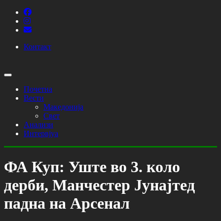
Контакт
Почетна
Вести
Македонија
Свет
Анализи
Интервјуа
ФА Куп: Уште во 3. коло
дерби, Манчестер Јунајтед
падна на Арсенал