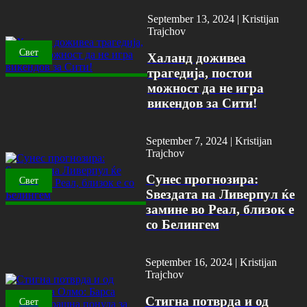
September 13, 2024 |
Kristijan
Trajchov
Свет
Халанд доживеа
трагедија, постои
можност да не игра
викендов за Сити!
September 7, 2024 |
Kristijan
Trajchov
Сунес прогнозира:
Свет
Ѕвездата на Ливерпул ќе
замине во Реал, близок е
со Белингем
September 16, 2024 |
Kristijan
Trajchov
Стигна потврда и од
Свет