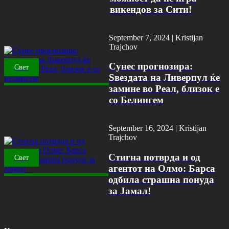
викендов за Сити!
September 7, 2024 |
Kristijan
Trajchov
Сунес прогнозира:
Свет
Ѕвездата на Ливерпул ќе
замине во Реал, близок е
со Белингем
September 16, 2024 |
Kristijan
Trajchov
Стигна потврда и од
Свет
агентот на Олмо: Барса
одбила страшна понуда
за Јамал!