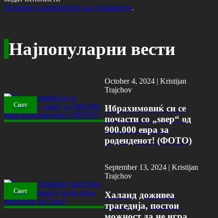
Условите за користење на содржините
.
Најпопуларни вести
October 4, 2024 |
Kristijan
Trajchov
Свет
Ибрахимовиќ си се
почасти со „ѕвер“ од
900.000 евра за
роденденот! (ФОТО)
September 13, 2024 |
Kristijan
Trajchov
Свет
Халанд доживеа
трагедија, постои
можност да не игра