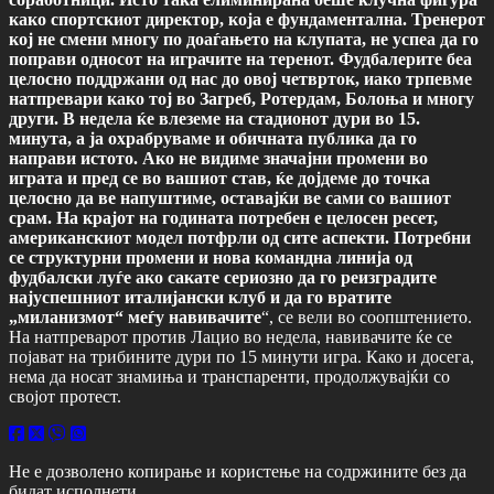
како спортскиот директор, која е фундаментална. Тренерот
кој не смени многу по доаѓањето на клупата, не успеа да го
поправи односот на играчите на теренот. Фудбалерите беа
целосно поддржани од нас до овој четврток, иако трпевме
натпревари како тој во Загреб, Ротердам, Болоња и многу
други.
В недела ќе влеземе на стадионот дури во 15.
минута, а ја охрабруваме и обичната публика да го
направи истото. Ако не видиме значајни промени во
играта и пред се во вашиот став, ќе дојдеме до точка
целосно да ве напуштиме, оставајќи ве сами со вашиот
срам. На крајот на годината потребен е целосен ресет,
американскиот модел потфрли од сите аспекти. Потребни
се структурни промени и нова командна линија од
фудбалски луѓе ако сакате сериозно да го реизградите
најуспешниот италијански клуб и да го вратите
„миланизмот“ меѓу навивачите
“, се вели во соопштението.
На натпреварот против Лацио во недела, навивачите ќе се
појават на трибините дури по 15 минути игра. Како и досега,
нема да носат знамиња и транспаренти, продолжувајќи со
својот протест.
Не е дозволено копирање и користење на содржините без да
бидат исполнети