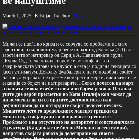
ве напуштиме
March 1, 2025 |
Kristijan Trajchov
|
Свет
Милан се наоѓа во криза и се соочува со проблеми на сите
фронтови, а најновиот удар беше поразот од Болоња (2-1) во
заостанатиот натпревар од Серија А. Навивачката група
„Курва Суд“ веќе подолго време е во конфликт со
американската управа на клубот, а сега ја подигна тензијата со
јасен ултиматум. Доколку фудбалерите не го подобрат својот
настап, а управата не преземе конкретни мерки, навивачите се
заканија со бојкот на натпреварите. „
Сега е почеток на март,
а нашата сезона е веќе готова или барем речиси. Останаа
уште две дерби пресметки во Копа Италија кои можат да
ви помогнат да си го вратите достоинството или
дефинитивно да го потврдите својот целосен неуспех.
Минатото лето го продолживте ланецот грешки од
минатото, а во јануари ги поправавте грешките.
Проблемот е во отсуството на авторитет и сопственичката
структура (Кардинале не бил во Милано од септември),
напротив својата работа ја делегираше на своите
соработници. Исто така елиминирана беше клучна фигура