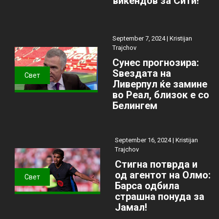
викендов за Сити!
September 7, 2024 |
Kristijan
Trajchov
Сунес прогнозира:
Ѕвездата на
Свет
Ливерпул ќе замине
во Реал, близок е со
Белингем
September 16, 2024 |
Kristijan
Trajchov
Стигна потврда и
од агентот на Олмо:
Свет
Барса одбила
страшна понуда за
Јамал!