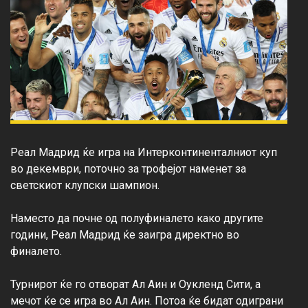
Реал Мадрид ќе игра на Интерконтиненталниот куп 
во декември, поточно за трофејот наменет за 
светскиот клупски шампион.

Наместо да почне од полуфиналето како другите 
години, Реал Мадрид ќе заигра директно во 
финалето.

Турнирот ќе го отворат Ал Аин и Оукленд Сити, а 
мечот ќе се игра во Ал Аин. Потоа ќе бидат одиграни 