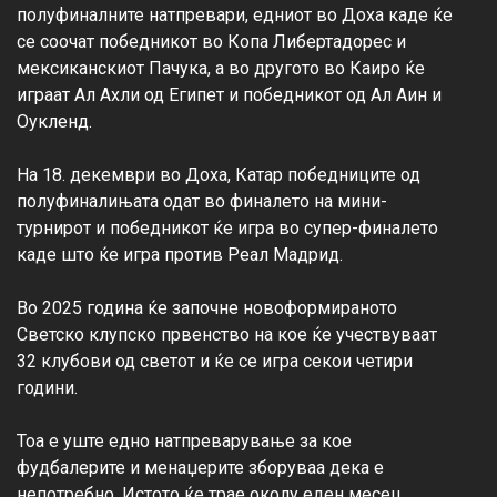
полуфиналните натпревари, едниот во Доха каде ќе 
се соочат победникот во Копа Либертадорес и 
мексиканскиот Пачука, а во другото во Каиро ќе 
играат Ал Ахли од Египет и победникот од Ал Аин и 
Оукленд.

На 18. декември во Доха, Катар победниците од 
полуфиналињата одат во финалето на мини-
турнирот и победникот ќе игра во супер-финалето 
каде што ќе игра против Реал Мадрид.

Во 2025 година ќе започне новоформираното 
Светско клупско првенство на кое ќе учествуваат 
32 клубови од светот и ќе се игра секои четири 
години.

Тоа е уште едно натпреварување за кое 
фудбалерите и менаџерите зборуваа дека е 
непотребно. Истото ќе трае околу еден месец.
