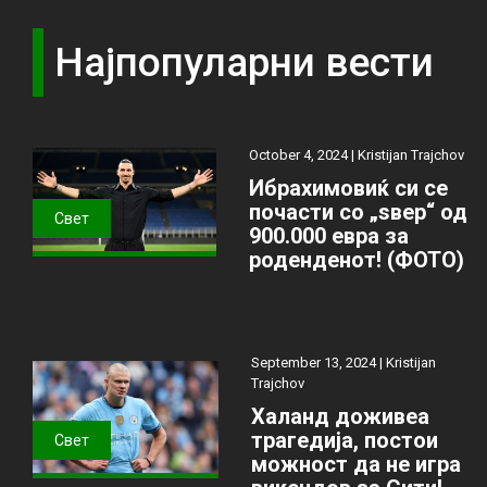
Најпопуларни вести
October 4, 2024 |
Kristijan Trajchov
Ибрахимовиќ си се
почасти со „ѕвер“ од
Свет
900.000 евра за
роденденот! (ФОТО)
September 13, 2024 |
Kristijan
Trajchov
Халанд доживеа
трагедија, постои
Свет
можност да не игра