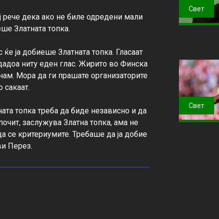
Свет
 рече дека ако не биле одредени мали 
ше Златната топка.

 ќе ја добиеше Златната топка. Гласаат 
 дадоа ниту еден глас. Жирито во Финска 
енам. Мора да ги прашате организаторите 
 сакаат.

Свет
та топка треба да биде независно и да 
чит, заслужува Златна топка, ама не 
да се критериумите. Требаше да ја добие 
ви Перез.