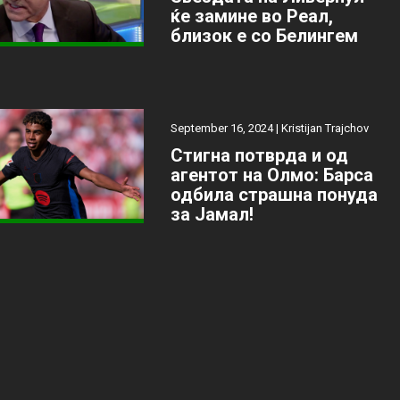
ќе замине во Реал,
близок е со Белингем
September 16, 2024 |
Kristijan Trajchov
Стигна потврда и од
агентот на Олмо: Барса
одбила страшна понуда
за Јамал!