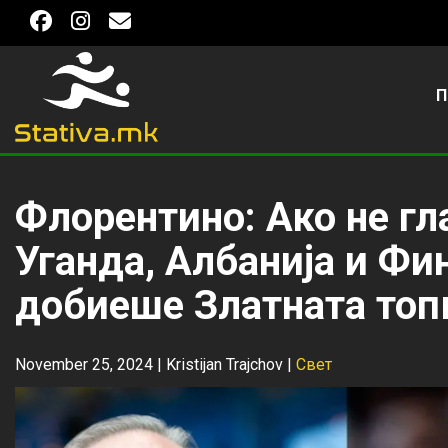
П
Флорентино: Ако не гл
Уганда, Албанија и Фин
добиеше Златната топ
November 25, 2024 |
Kristijan Trajchov
|
Свет