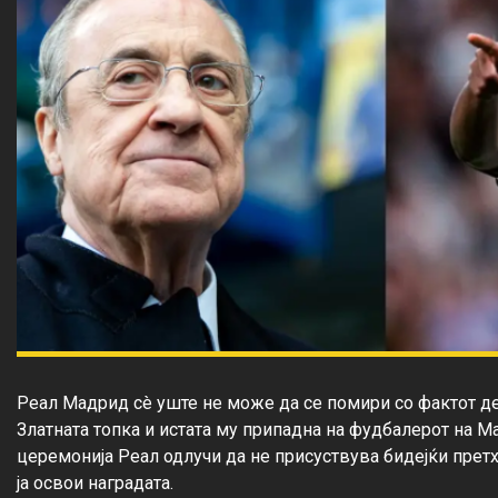
Реал Мадрид сè уште не може да се помири со фактот де
Златната топка и истата му припадна на фудбалерот на Ма
церемонија Реал одлучи да не присуствува бидејќи прет
ја освои наградата.
