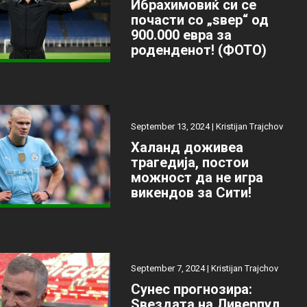
Ибрахимовиќ си се
почасти со „ѕвер“ од
900.000 евра за
роденденот! (ФОТО)
September 13, 2024 |
Kristijan Trajchov
Халанд доживеа
трагедија, постои
можност да не игра
викендов за Сити!
September 7, 2024 |
Kristijan Trajchov
Сунес прогнозира:
Ѕвездата на Ливерпул