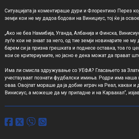
Ситуацијата ја коментираше дури и Флорентино Перез кој
земји кои не му дадоа бодови на Винициус, тој ќе ја освое
„Ако не беа Намибија, Уганда, Албанија и Финска, Винисиус
луѓе кои не знаат за него, од тие земји новинарите не му
барем си ја призна грешката и поднесе оставка, тоа го ц
кои се критериумите, но јасно е дека можат да прават што
Има ли смисла здружување со УЕФА? Гласањето за Златна
учествуваат познати фудбалски имиња. Родри има наша по
оваа. Овојпат мораше да ја добие играч на Реал, какви и 
Винисиус, а можеше да му припадне и на Карвахал“, изја