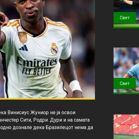
Свет
Свет
ка Винисиус Жуниор не ја освои 
нчестер Сити, Родри. Дури и на самата 
ходно дознале дека Бразилецот нема да 