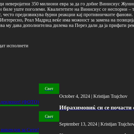
уди неверојатни 350 милиони евра за да го добие Винисиус Жуни
и биле уште поголеми. Квалитетите на Винисиус се неспорни – то
, често предизвикува бурни реакции кај противничките фанови. 
 Интересно, Реал Мадрид веќе има можност за замена на позициј
ва му дава дополнителна дилема на Перез дали да ја прифати реко
дат исполнети
Свет
October 4, 2024 |
Kristijan Trajchov
Ибрахимовиќ си се почасти с
Свет
September 13, 2024 |
Kristijan Trajcho