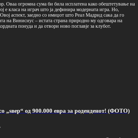
ор. Оваа огромна сума би била исплатена како обештетување на
ј е класа на играч што ја дефинира модерната игра. Но,
Овој аспект, заедно со имиџот што Реал Мадрид сака да го
ата на Винисиус – истата страна природно му одговара на
рдната понуда и да отвори ново поглавје за клубот.
о „ѕвер“ од 900.000 евра за роденденот! (ФОТО)
v