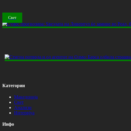
Свет
Категории
Македонија
Свет
Анализи
Интервјуа
Инфо