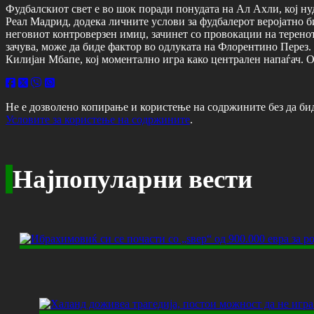
Фудбалскиот свет е во шок поради понудата на Ал Ахли, кој н
Реал Мадрид, додека личните услови за фудбалерот веројатно б
неговиот контроверзен имиџ, зачинет со провокации на теренот
зачува, може да биде фактор во одлуката на Флорентино Перез.
Килијан Мбапе, кој моментално игра како централен напаѓач. О
Не е дозволено копирање и користење на содржините без да би
Условите за користење на содржините
.
Најпопуларни вести