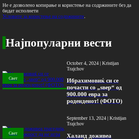
Не е дозволено копирање и користење на содржините без да
бидат исполнети
Условите за користење на содржините
.
Најпопуларни вести
October 4, 2024 |
Kristijan
Trajchov
Свет
Ибрахимовиќ си се
почасти со „ѕвер“ од
900.000 евра за
роденденот! (ФОТО)
September 13, 2024 |
Kristijan
Trajchov
Свет
Халанд доживеа