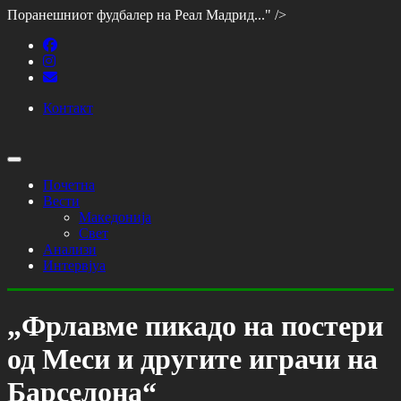
Поранешниот фудбалер на Реал Мадрид..." />
Контакт
Почетна
Вести
Македонија
Свет
Анализи
Интервјуа
„Фрлавме пикадо на постери
од Меси и другите играчи на
Барселона“