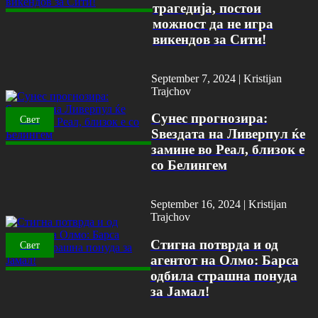
трагедија, постои
можност да не игра
викендов за Сити!
September 7, 2024 |
Kristijan
Trajchov
Сунес прогнозира:
Свет
Ѕвездата на Ливерпул ќе
замине во Реал, близок е
со Белингем
September 16, 2024 |
Kristijan
Trajchov
Стигна потврда и од
Свет
агентот на Олмо: Барса
одбила страшна понуда
за Јамал!