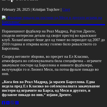
February 28, 2025 |
Kristijan Trajchov
|
Свет
Поранешниот фудбалер на Реал Мадрид, Ројстон Дренте,
сподели интересни детали од својот престој во кралскиот
клуб. Холанѓанецот беше дел од тимот во периодот од 2007 до
2010 година и открива колку големо било ривалството со
Барселона.
Според неговите зборови, во пресрет на Ел Класико,
атмосферата во соблекувалната била специфична – играчите
закачувале постери од Барселона и нивните фудбалери,
вклучувајќи го и Лионел Меси, па потоа фрлале пикадо во
нив.
„Кога бев во Реал Мадрид, ја мразев Барселона. Една
недела пред Ел Класико во соблекувалната закачувавме
постери од играчите на Барса, од Меси и другите, и
фрлавме пикадо во нив,“ изјави Дренте.