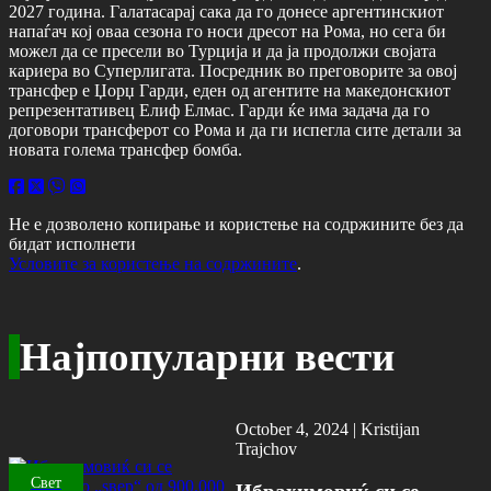
2027 година. Галатасарај сака да го донесе аргентинскиот
напаѓач кој оваа сезона го носи дресот на Рома, но сега би
можел да се пресели во Турција и да ја продолжи својата
кариера во Суперлигата. Посредник во преговорите за овој
трансфер е Џорџ Гарди, еден од агентите на македонскиот
репрезентативец Елиф Елмас. Гарди ќе има задача да го
договори трансферот со Рома и да ги испегла сите детали за
новата голема трансфер бомба.
Не е дозволено копирање и користење на содржините без да
бидат исполнети
Условите за користење на содржините
.
Најпопуларни вести
October 4, 2024 |
Kristijan
Trajchov
Свет