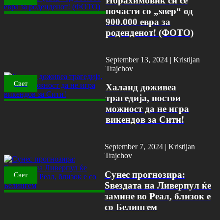
Ибрахимовиќ си се
почасти со „ѕвер“ од
900.000 евра за
роденденот! (ФОТО)
September 13, 2024 |
Kristijan
Trajchov
Свет
Халанд доживеа
трагедија, постои
можност да не игра
викендов за Сити!
September 7, 2024 |
Kristijan
Trajchov
Сунес прогнозира:
Свет
Ѕвездата на Ливерпул ќе
замине во Реал, близок е
со Белингем