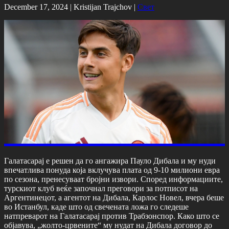
December 17, 2024 |
Kristijan Trajchov
|
Свет
Галатасарај е решен да го ангажира Пауло Дибала и му нуди
впечатлива понуда која вклучува плата од 9-10 милиони евра
по сезона, пренесуваат бројни извори. Според информациите,
турскиот клуб веќе започнал преговори за потписот на
Аргентинецот, а агентот на Дибала, Карлос Новел, вчера беше
во Истанбул, каде што од свечената ложа го следеше
натпреварот на Галатасарај против Трабзонспор. Како што се
објавува, „жолто-црвените“ му нудат на Дибала договор до