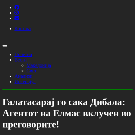
Контакт
Почетна
Вести
Македонија
Свет
Анализи
Интервјуа
Галатасарај го сака Дибала:
Агентот на Елмас вклучен во
преговорите!