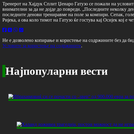
Тренерот на Хајдук Сплит Џенаро Гатузо се пожали на условите
внимателни за да не дојде до повреди. „Последните неколку де
последните денови трениравме на поле за компири. Сепак, голем
Ријека, а ова коло тимот на Гатузо ќе гостува кај Осијек кој е ч
Не е дозволено копирање и користење на содржините без да би
Условите за користење на содржините
.
Најпопуларни вести