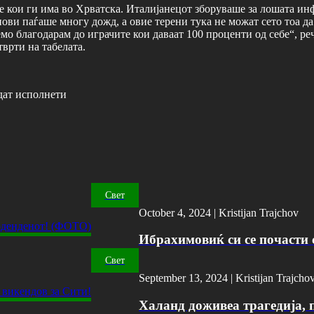
 кои ги има во Хрватска. Италијанецот зборуваше за лошата инф
нови паѓаше многу дожд, а овие терени тука не можат сето тоа д
о благодарам до играчите кои даваат 100 проценти од себе“, рече
етврти на табелата.
дат исполнети
Свет
October 4, 2024 |
Kristijan Trajchov
Ибрахимовиќ си се почасти с
Свет
September 13, 2024 |
Kristijan Trajcho
Халанд доживеа трагедија, 