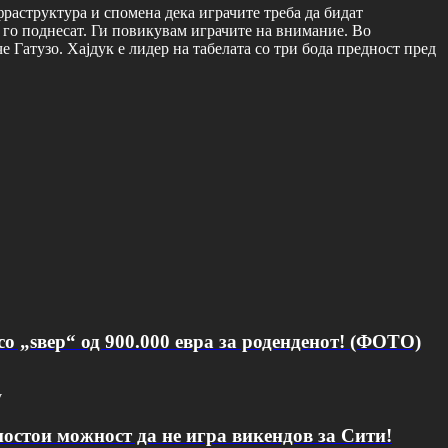
раструктура и спомена дека играчите треба да бидат
а го поднесат. Ги повикувам играчите на внимание. Во
 Гатузо. Хајдук е лидер на табелата со три бода предност пред
о „ѕвер“ од 900.000 евра за роденденот! (ФОТО)
v
постои можност да не игра викендов за Сити!