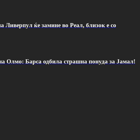
а Ливерпул ќе замине во Реал, близок е со
 на Олмо: Барса одбила страшна понуда за Јамал!