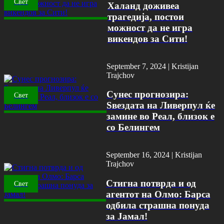
Свет
Халанд доживеа
трагедија, постои
можност да не игра
викендов за Сити!
September 7, 2024 |
Kristijan
Trajchov
Сунес прогнозира:
Свет
Ѕвездата на Ливерпул ќе
замине во Реал, близок е
со Белингем
September 16, 2024 |
Kristijan
Trajchov
Стигна потврда и од
Свет
агентот на Олмо: Барса
одбила страшна понуда
за Јамал!