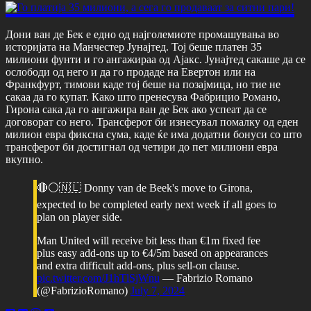
Дони ван де Бек е едно од најголемиоте промашувања во
историјата на Манчестер Јунајтед. Тој беше платен 35
милиони фунти и го ангажираа од Ајакс. Јунајтед сакаше да се
ослободи од него и да го продаде на Евертон или на
Франкфурт, тимови каде тој беше на позајмица, но тие не
сакаа да го купат. Како што пренесува Фабрицио Романо,
Гирона сака да го ангажира ван де Бек ако успеат да се
договорат со него. Трансферот би изнесувал помалку од еден
милион евра фиксна сума, каде ќе има додатни бонуси со што
трансферот би достигнал од четири до пет милиони евра
вкупно.
🔴⚪️🇳🇱 Donny van de Beek's move to Girona,
expected to be completed early next week if all goes to
plan on player side.
Man United will receive bit less than €1m fixed fee
plus easy add-ons up to €4/5m based on appearances
and extra difficult add-ons, plus sell-on clause.
pic.twitter.com/J1hTlSjWnu
— Fabrizio Romano
(@FabrizioRomano)
July 7, 2024