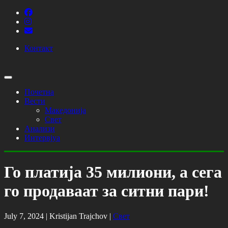
Контакт
Почетна
Вести
Македонија
Свет
Анализи
Интервјуа
Го платија 35 милиони, а сега
го продаваат за ситни пари!
July 7, 2024 |
Kristijan Trajchov
|
Свет